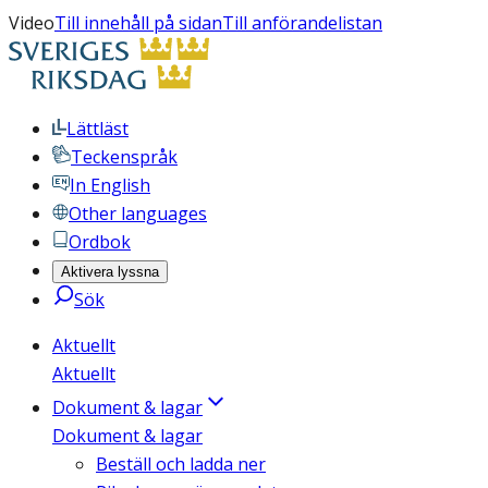
Video
Till innehåll på sidan
Till anförandelistan
Lättläst
Teckenspråk
In English
Other languages
Ordbok
Aktivera lyssna
Sök
Aktuellt
Aktuellt
Dokument & lagar
Dokument & lagar
Beställ och ladda ner