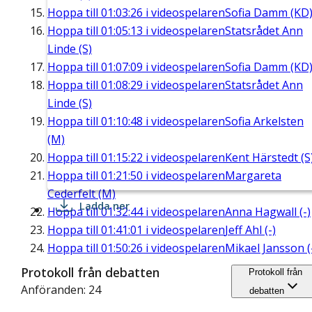
Hoppa till
01:03:26
i videospelaren
Sofia Damm (KD
Hoppa till
01:05:13
i videospelaren
Statsrådet Ann
Linde (S)
Hoppa till
01:07:09
i videospelaren
Sofia Damm (KD
Hoppa till
01:08:29
i videospelaren
Statsrådet Ann
Linde (S)
Hoppa till
01:10:48
i videospelaren
Sofia Arkelsten
(M)
Hoppa till
01:15:22
i videospelaren
Kent Härstedt (S
Hoppa till
01:21:50
i videospelaren
Margareta
Cederfelt (M)
Ladda ner
Hoppa till
01:32:44
i videospelaren
Anna Hagwall (-)
Hoppa till
01:41:01
i videospelaren
Jeff Ahl (-)
Hoppa till
01:50:26
i videospelaren
Mikael Jansson (
Protokoll från debatten
Protokoll från
Anföranden: 24
debatten