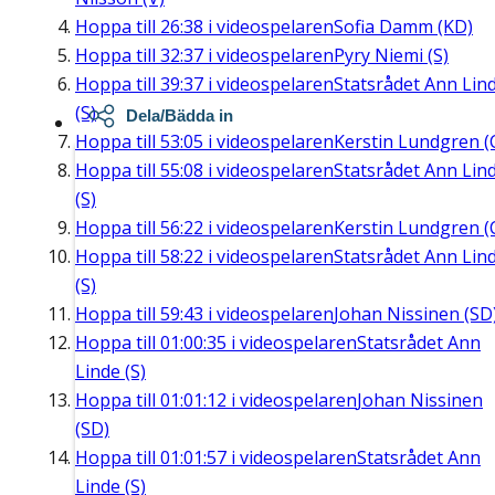
Hoppa till
26:38
i videospelaren
Sofia Damm (KD)
Hoppa till
32:37
i videospelaren
Pyry Niemi (S)
Hoppa till
39:37
i videospelaren
Statsrådet Ann Lin
(S)
Dela/Bädda in
Hoppa till
53:05
i videospelaren
Kerstin Lundgren (
Hoppa till
55:08
i videospelaren
Statsrådet Ann Lin
(S)
Hoppa till
56:22
i videospelaren
Kerstin Lundgren (
Hoppa till
58:22
i videospelaren
Statsrådet Ann Lin
(S)
Hoppa till
59:43
i videospelaren
Johan Nissinen (SD
Hoppa till
01:00:35
i videospelaren
Statsrådet Ann
Linde (S)
Hoppa till
01:01:12
i videospelaren
Johan Nissinen
(SD)
Hoppa till
01:01:57
i videospelaren
Statsrådet Ann
Linde (S)