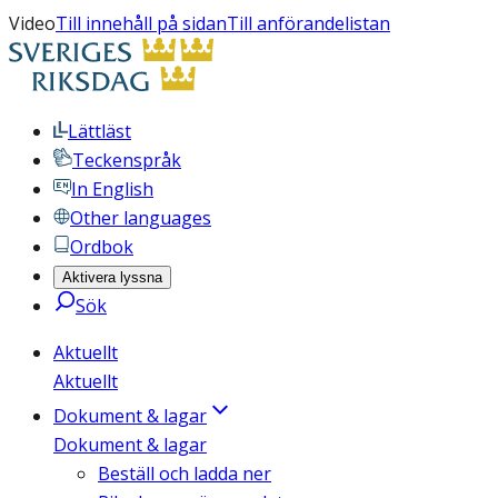
Video
Till innehåll på sidan
Till anförandelistan
Lättläst
Teckenspråk
In English
Other languages
Ordbok
Aktivera lyssna
Sök
Aktuellt
Aktuellt
Dokument & lagar
Dokument & lagar
Beställ och ladda ner