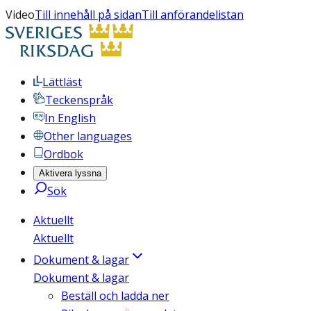
Video
Till innehåll på sidan
Till anförandelistan
Lättläst
Teckenspråk
In English
Other languages
Ordbok
Aktivera lyssna
Sök
Aktuellt
Aktuellt
Dokument & lagar
Dokument & lagar
Beställ och ladda ner