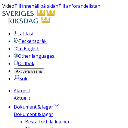
Video
Till innehåll på sidan
Till anförandelistan
Lättläst
Teckenspråk
In English
Other languages
Ordbok
Aktivera lyssna
Sök
Aktuellt
Aktuellt
Dokument & lagar
Dokument & lagar
Beställ och ladda ner