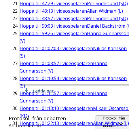
Hoppa till
47:29
i videospelaren
Per Söderlund (SD)
Hoppa till
48:13
i videospelaren
Allan Widman (L)
Hoppa till
48:57
i videospelaren
Per Söderlund (SD)
Hoppa till
50:03
i videospelaren
Daniel Bäckström (
Hoppa till
59:26
i videospelaren
Hanna Gunnarsso
(V)
Hoppa till
01:07:03
i videospelaren
Niklas Karlsson
(S)
Hoppa till
01:08:57
i videospelaren
Hanna
Gunnarsson (V)
Hoppa till
01:10:54
i videospelaren
Niklas Karlsson
(S)
Ladda ner
Hoppa till
01:11:57
i videospelaren
Hanna
Gunnarsson (V)
Hoppa till
01:13:10
i videospelaren
Mikael Oscarsso
(KD)
Protokoll från debatten
Protokoll från
Hoppa till
01:22:13
i videospelaren
Allan Widman (L)
Anföranden: 41
debatten