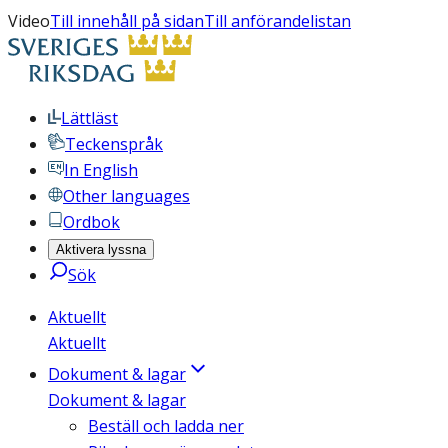
Video
Till innehåll på sidan
Till anförandelistan
Lättläst
Teckenspråk
In English
Other languages
Ordbok
Aktivera lyssna
Sök
Aktuellt
Aktuellt
Dokument & lagar
Dokument & lagar
Beställ och ladda ner