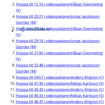
Hoppa till
12:10
i videospelaren
Håkan Svenneling
(V)
Hoppa till
20:31
i videospelaren
Jonas Jacobsson
Gjörtler (M)
Hoppa till
27:14
i videospelaren
Håkan Svenneling
Dela/Bädda in
(V)
Hoppa till
29:16
i videospelaren
Jonas Jacobsson
Gjörtler (M)
Hoppa till
31:06
i videospelaren
Håkan Svenneling
(V)
Hoppa till
32:48
i videospelaren
Jonas Jacobsson
Gjörtler (M)
Hoppa till
34:57
i videospelaren
Anders Ahlgren (C)
Hoppa till
41:36
i videospelaren
Niklas Karlsson (S)
Hoppa till
43:43
i videospelaren
Anders Ahlgren (C)
Hoppa till
45:33
i videospelaren
Niklas Karlsson (S)
Hoppa till
46:47
i videospelaren
Anders Ahlgren (C)