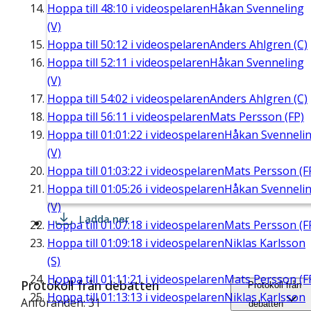
Hoppa till
48:10
i videospelaren
Håkan Svenneling
(V)
Hoppa till
50:12
i videospelaren
Anders Ahlgren (C)
Hoppa till
52:11
i videospelaren
Håkan Svenneling
(V)
Hoppa till
54:02
i videospelaren
Anders Ahlgren (C)
Hoppa till
56:11
i videospelaren
Mats Persson (FP)
Hoppa till
01:01:22
i videospelaren
Håkan Svenneli
(V)
Hoppa till
01:03:22
i videospelaren
Mats Persson (F
Hoppa till
01:05:26
i videospelaren
Håkan Svenneli
(V)
Ladda ner
Hoppa till
01:07:18
i videospelaren
Mats Persson (F
Hoppa till
01:09:18
i videospelaren
Niklas Karlsson
(S)
Hoppa till
01:11:21
i videospelaren
Mats Persson (F
Protokoll från debatten
Protokoll från
Hoppa till
01:13:13
i videospelaren
Niklas Karlsson
Anföranden: 31
debatten