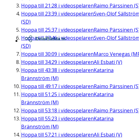
Hoppa till
21:28
i videospelaren
Raimo Pärssinen (S
Hoppa till
23:39
i videospelaren
Sven-Olof Sällströ
(SD)
Hoppa till
25:37
i videospelaren
Raimo Pärssinen (S
Hoppa till
27:46
i videospelaren
Sven-Olof Sällströ
Dela/Bädda in
(SD)
Hoppa till
30:09
i videospelaren
Marco Venegas (M
Hoppa till
34:29
i videospelaren
Ali Esbati (V)
Hoppa till
43:38
i videospelaren
Katarina
Brännström (M)
Hoppa till
49:17
i videospelaren
Raimo Pärssinen (S
Hoppa till
51:25
i videospelaren
Katarina
Brännström (M)
Hoppa till
53:18
i videospelaren
Raimo Pärssinen (S
Hoppa till
55:23
i videospelaren
Katarina
Brännström (M)
Hoppa till
57:21
i videospelaren
Ali Esbati (V)