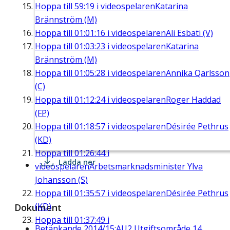
Hoppa till
59:19
i videospelaren
Katarina
Brännström (M)
Hoppa till
01:01:16
i videospelaren
Ali Esbati (V)
Hoppa till
01:03:23
i videospelaren
Katarina
Brännström (M)
Hoppa till
01:05:28
i videospelaren
Annika Qarlsson
(C)
Hoppa till
01:12:24
i videospelaren
Roger Haddad
(FP)
Hoppa till
01:18:57
i videospelaren
Désirée Pethrus
(KD)
Hoppa till
01:26:44
i
Ladda ner
videospelaren
Arbetsmarknadsminister Ylva
Johansson (S)
Hoppa till
01:35:57
i videospelaren
Désirée Pethrus
(KD)
Dokument
Hoppa till
01:37:49
i
Betänkande 2014/15:AU2 Utgiftsområde 14