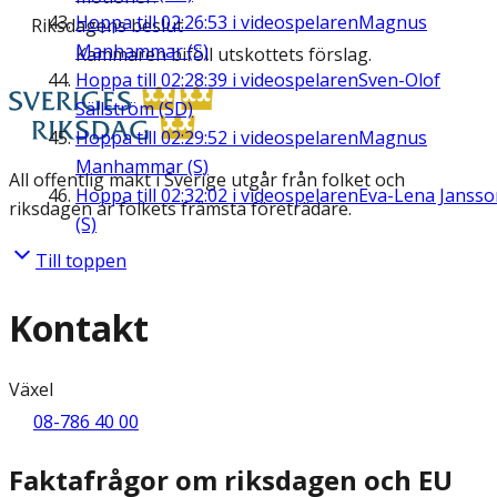
Hoppa till
02:26:53
i videospelaren
Magnus
Riksdagens beslut
Manhammar (S)
Kammaren biföll utskottets förslag.
Hoppa till
02:28:39
i videospelaren
Sven-Olof
Sällström (SD)
Hoppa till
02:29:52
i videospelaren
Magnus
Manhammar (S)
All offentlig makt i Sverige utgår från folket och
Hoppa till
02:32:02
i videospelaren
Eva-Lena Jansso
riksdagen är folkets främsta företrädare.
(S)
Till toppen
Kontakt
Växel
08-786 40 00
Faktafrågor om riksdagen och EU