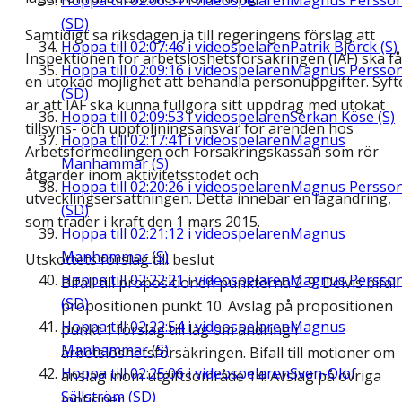
Hoppa till
02:06:31
i videospelaren
Magnus Persso
(SD)
Samtidigt sa riksdagen ja till regeringens förslag att
Hoppa till
02:07:46
i videospelaren
Patrik Björck (S)
Inspektionen för arbetslöshetsförsäkringen (IAF) ska få
Hoppa till
02:09:16
i videospelaren
Magnus Persso
en utökad möjlighet att behandla personuppgifter. Syft
(SD)
är att IAF ska kunna fullgöra sitt uppdrag med utökat
Hoppa till
02:09:53
i videospelaren
Serkan Köse (S)
tillsyns- och uppföljningsansvar för ärenden hos
Hoppa till
02:17:41
i videospelaren
Magnus
Arbetsförmedlingen och Försäkringskassan som rör
Manhammar (S)
åtgärder inom aktivitetsstödet och
Hoppa till
02:20:26
i videospelaren
Magnus Persso
utvecklingsersättningen. Detta innebär en lagändring,
(SD)
som träder i kraft den 1 mars 2015.
Hoppa till
02:21:12
i videospelaren
Magnus
Manhammar (S)
Utskottets förslag till beslut
Hoppa till
02:22:21
i videospelaren
Magnus Persso
Bifall till propositionen punkterna 2-9. Delvis bifall
(SD)
propositionen punkt 10. Avslag på propositionen
Hoppa till
02:22:54
i videospelaren
Magnus
punkt 1 förslag till lag om ändring i
Manhammar (S)
arbetslöshetsförsäkringen. Bifall till motioner om
Hoppa till
02:25:06
i videospelaren
Sven-Olof
anslag inom utgiftsområde 14. Avslag på övriga
Sällström (SD)
motioner.