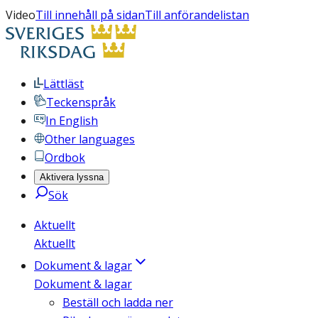
Video
Till innehåll på sidan
Till anförandelistan
Lättläst
Teckenspråk
In English
Other languages
Ordbok
Aktivera lyssna
Sök
Aktuellt
Aktuellt
Dokument & lagar
Dokument & lagar
Beställ och ladda ner