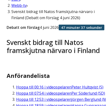
Webb-tv
Svenskt bidrag till Natos framskjutna närvaro i
Finland (Debatt om förslag 4 juni 2026)
Debatt om förslag
4 juni 2026
47 minuter 37 sekunder
Svenskt bidrag till Natos
framskjutna närvaro i Finland
Anförandelista
Hoppa till
00:16
i videospelaren
Peter Hultqvist (S)
Hoppa till
07:54
i videospelaren
Per Söderlund (SD)
Hoppa till
12:53
i videospelaren
Jörgen Berglund (M
Hoppa till
18:59
i videospelaren
Hanna Gunnarsso