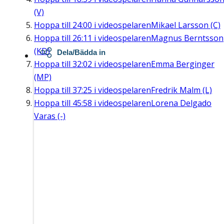
(V)
Hoppa till
24:00
i videospelaren
Mikael Larsson (C)
Hoppa till
26:11
i videospelaren
Magnus Berntsson
(KD)
Dela/Bädda in
Hoppa till
32:02
i videospelaren
Emma Berginger
(MP)
Hoppa till
37:25
i videospelaren
Fredrik Malm (L)
Hoppa till
45:58
i videospelaren
Lorena Delgado
Varas (-)