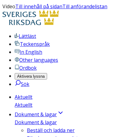
Video
Till innehåll på sidan
Till anförandelistan
Lättläst
Teckenspråk
In English
Other languages
Ordbok
Aktivera lyssna
Sök
Aktuellt
Aktuellt
Dokument & lagar
Dokument & lagar
Beställ och ladda ner