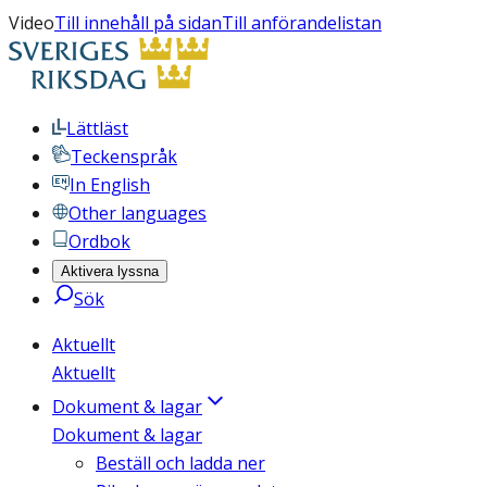
Video
Till innehåll på sidan
Till anförandelistan
Lättläst
Teckenspråk
In English
Other languages
Ordbok
Aktivera lyssna
Sök
Aktuellt
Aktuellt
Dokument & lagar
Dokument & lagar
Beställ och ladda ner