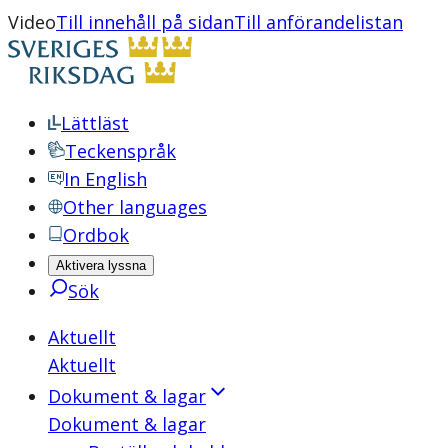
Video
Till innehåll på sidan
Till anförandelistan
Lättläst
Teckenspråk
In English
Other languages
Ordbok
Aktivera lyssna
Sök
Aktuellt
Aktuellt
Dokument & lagar
Dokument & lagar