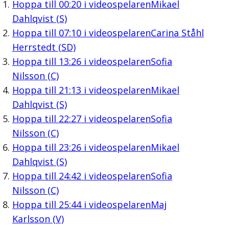
Hoppa till
00:20
i videospelaren
Mikael
Dahlqvist (S)
Hoppa till
07:10
i videospelaren
Carina Ståhl
Herrstedt (SD)
Hoppa till
13:26
i videospelaren
Sofia
Nilsson (C)
Hoppa till
21:13
i videospelaren
Mikael
Dahlqvist (S)
Hoppa till
22:27
i videospelaren
Sofia
Nilsson (C)
Hoppa till
23:26
i videospelaren
Mikael
Dahlqvist (S)
Hoppa till
24:42
i videospelaren
Sofia
Nilsson (C)
Hoppa till
25:44
i videospelaren
Maj
Karlsson (V)