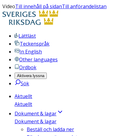
Video
Till innehåll på sidan
Till anförandelistan
Lättläst
Teckenspråk
In English
Other languages
Ordbok
Aktivera lyssna
Sök
Aktuellt
Aktuellt
Dokument & lagar
Dokument & lagar
Beställ och ladda ner