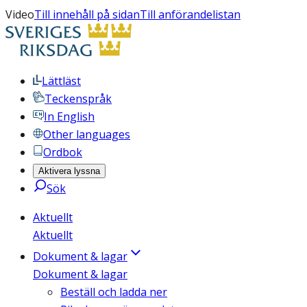
Video
Till innehåll på sidan
Till anförandelistan
Lättläst
Teckenspråk
In English
Other languages
Ordbok
Aktivera lyssna
Sök
Aktuellt
Aktuellt
Dokument & lagar
Dokument & lagar
Beställ och ladda ner