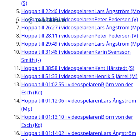
(S)
Hoppa till
22:46
i videospelaren
Lars Ångström (Mp
Hoppa till
24:18
i videospelaren
Peter Pedersen (V)
Dela/Bädda in
Hoppa till
26:27
i videospelaren
Lars Ångström (Mp
Hoppa till
28:11
i videospelaren
Peter Pedersen (V)
Hoppa till
29:49
i videospelaren
Lars Ångström (Mp
Hoppa till
31:46
i videospelaren
Karin Svensson
Smith (-)
Hoppa till
38:58
i videospelaren
Kent Härstedt (S)
Hoppa till
51:33
i videospelaren
Henrik S Järrel (M)
Hoppa till
01:02:55
i videospelaren
Björn von der
Esch (Kd)
Hoppa till
01:12:06
i videospelaren
Lars Ångström
(Mp)
Hoppa till
01:13:10
i videospelaren
Björn von der
Esch (Kd)
Hoppa till
01:14:02
i videospelaren
Lars Ångström