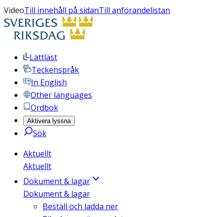
Video
Till innehåll på sidan
Till anförandelistan
Lättläst
Teckenspråk
In English
Other languages
Ordbok
Aktivera lyssna
Sök
Aktuellt
Aktuellt
Dokument & lagar
Dokument & lagar
Beställ och ladda ner