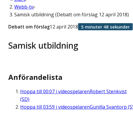
Webb-tv
Samisk utbildning (Debatt om förslag 12 april 2018)
Debatt om förslag
12 april 2018
5 minuter 48 sekunder
Samisk utbildning
Anförandelista
Hoppa till
00:07
i videospelaren
Robert Stenkvist
(SD)
Hoppa till
03:59
i videospelaren
Gunilla Svantorp (S