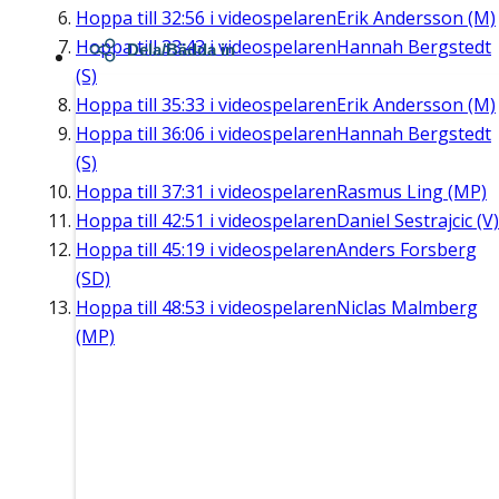
Hoppa till
32:56
i videospelaren
Erik Andersson (M)
Hoppa till
33:43
i videospelaren
Hannah Bergstedt
Dela/Bädda in
(S)
Hoppa till
35:33
i videospelaren
Erik Andersson (M)
Hoppa till
36:06
i videospelaren
Hannah Bergstedt
(S)
Hoppa till
37:31
i videospelaren
Rasmus Ling (MP)
Hoppa till
42:51
i videospelaren
Daniel Sestrajcic (V)
Hoppa till
45:19
i videospelaren
Anders Forsberg
(SD)
Hoppa till
48:53
i videospelaren
Niclas Malmberg
(MP)