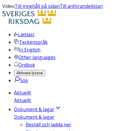
Video
Till innehåll på sidan
Till anförandelistan
Lättläst
Teckenspråk
In English
Other languages
Ordbok
Aktivera lyssna
Sök
Aktuellt
Aktuellt
Dokument & lagar
Dokument & lagar
Beställ och ladda ner