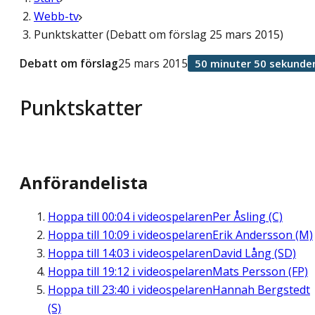
Webb-tv
Punktskatter (Debatt om förslag 25 mars 2015)
Debatt om förslag
25 mars 2015
50 minuter 50 sekunde
Punktskatter
Anförandelista
Hoppa till
00:04
i videospelaren
Per Åsling (C)
Hoppa till
10:09
i videospelaren
Erik Andersson (M)
Hoppa till
14:03
i videospelaren
David Lång (SD)
Hoppa till
19:12
i videospelaren
Mats Persson (FP)
Hoppa till
23:40
i videospelaren
Hannah Bergstedt
(S)