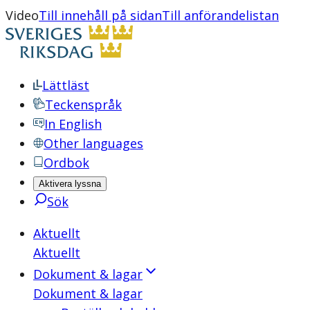
Video
Till innehåll på sidan
Till anförandelistan
Lättläst
Teckenspråk
In English
Other languages
Ordbok
Aktivera lyssna
Sök
Aktuellt
Aktuellt
Dokument & lagar
Dokument & lagar