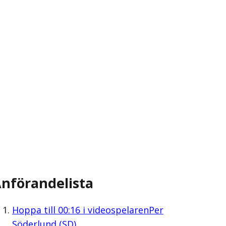
nförandelista
Hoppa till
00:16
i videospelaren
Per
Söderlund (SD)