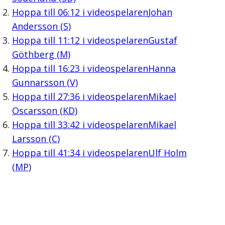
Hoppa till
06:12
i videospelaren
Johan
Andersson (S)
Hoppa till
11:12
i videospelaren
Gustaf
Göthberg (M)
Hoppa till
16:23
i videospelaren
Hanna
Gunnarsson (V)
Hoppa till
27:36
i videospelaren
Mikael
Oscarsson (KD)
Hoppa till
33:42
i videospelaren
Mikael
Larsson (C)
Hoppa till
41:34
i videospelaren
Ulf Holm
(MP)