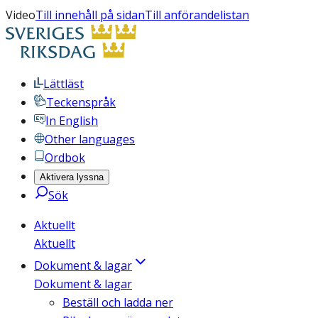
Video
Till innehåll på sidan
Till anförandelistan
Lättläst
Teckenspråk
In English
Other languages
Ordbok
Aktivera lyssna
Sök
Aktuellt
Aktuellt
Dokument & lagar
Dokument & lagar
Beställ och ladda ner