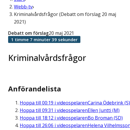
Webb-tv
Kriminalvårdsfrågor (Debatt om förslag 20 maj
2021)
Debatt om förslag
20 maj 2021
1 timme 7 minuter 39 sekunder
Kriminalvårdsfrågor
Anförandelista
Hoppa till
00:19
i videospelaren
Carina Ödebrink (S)
Hoppa till
09:31
i videospelaren
Ellen Juntti (M)
Hoppa till
18:12
i videospelaren
Bo Broman (SD)
Hoppa till
26:06
i videospelaren
Helena Vilhelmsso