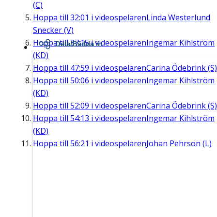
(C)
Hoppa till
32:01
i videospelaren
Linda Westerlund
Snecker (V)
Hoppa till
37:15
i videospelaren
Ingemar Kihlström
Dela/Bädda in
(KD)
Hoppa till
47:59
i videospelaren
Carina Ödebrink (S)
Hoppa till
50:06
i videospelaren
Ingemar Kihlström
(KD)
Hoppa till
52:09
i videospelaren
Carina Ödebrink (S)
Hoppa till
54:13
i videospelaren
Ingemar Kihlström
(KD)
Hoppa till
56:21
i videospelaren
Johan Pehrson (L)