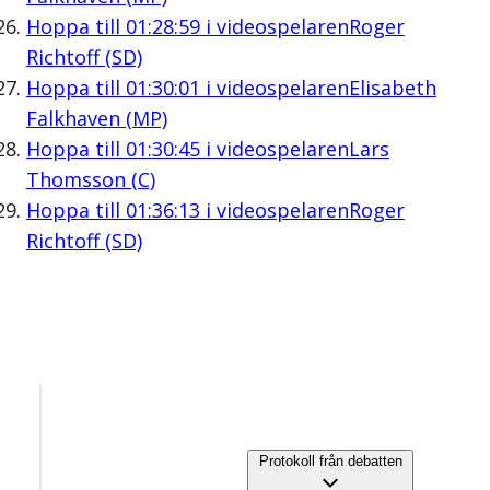
Hoppa till
01:28:59
i videospelaren
Roger
Richtoff (SD)
Hoppa till
01:30:01
i videospelaren
Elisabeth
Falkhaven (MP)
Hoppa till
01:30:45
i videospelaren
Lars
Thomsson (C)
Hoppa till
01:36:13
i videospelaren
Roger
Richtoff (SD)
Protokoll från debatten