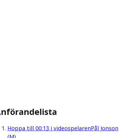
nförandelista
Hoppa till
00:13
i videospelaren
Pål Jonson
(M)