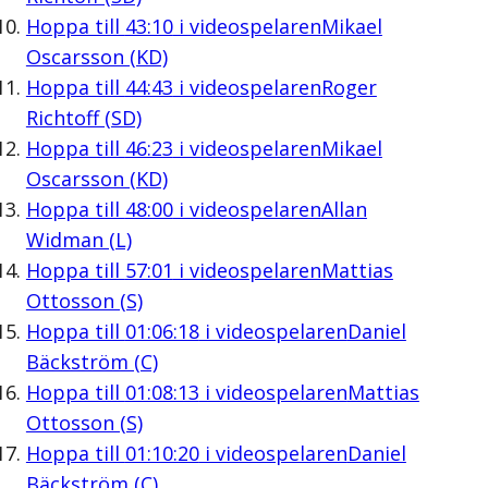
Hoppa till
43:10
i videospelaren
Mikael
Oscarsson (KD)
Hoppa till
44:43
i videospelaren
Roger
Richtoff (SD)
Hoppa till
46:23
i videospelaren
Mikael
Oscarsson (KD)
Hoppa till
48:00
i videospelaren
Allan
Widman (L)
Hoppa till
57:01
i videospelaren
Mattias
Ottosson (S)
Hoppa till
01:06:18
i videospelaren
Daniel
Bäckström (C)
Hoppa till
01:08:13
i videospelaren
Mattias
Ottosson (S)
Hoppa till
01:10:20
i videospelaren
Daniel
Bäckström (C)