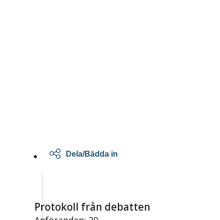
Dela/Bädda in
Protokoll från debatten
Anföranden: 29