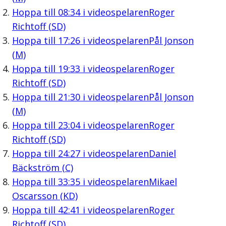
Hoppa till
08:34
i videospelaren
Roger
Richtoff (SD)
Hoppa till
17:26
i videospelaren
Pål Jonson
(M)
Hoppa till
19:33
i videospelaren
Roger
Richtoff (SD)
Hoppa till
21:30
i videospelaren
Pål Jonson
(M)
Hoppa till
23:04
i videospelaren
Roger
Richtoff (SD)
Hoppa till
24:27
i videospelaren
Daniel
Bäckström (C)
Hoppa till
33:35
i videospelaren
Mikael
Oscarsson (KD)
Hoppa till
42:41
i videospelaren
Roger
Richtoff (SD)