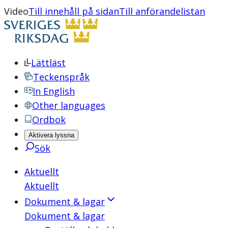
Video
Till innehåll på sidan
Till anförandelistan
Lättläst
Teckenspråk
In English
Other languages
Ordbok
Aktivera lyssna
Sök
Aktuellt
Aktuellt
Dokument & lagar
Dokument & lagar