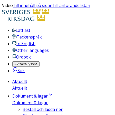
Video
Till innehåll på sidan
Till anförandelistan
Lättläst
Teckenspråk
In English
Other languages
Ordbok
Aktivera lyssna
Sök
Aktuellt
Aktuellt
Dokument & lagar
Dokument & lagar
Beställ och ladda ner