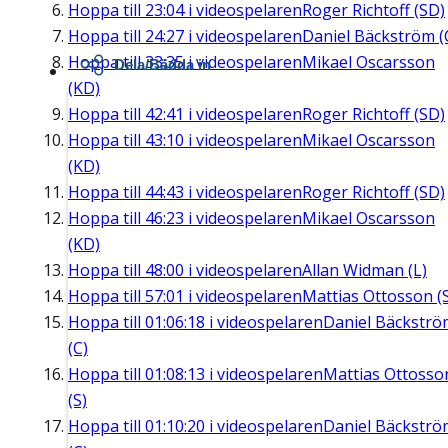
Hoppa till
23:04
i videospelaren
Roger Richtoff (SD)
Hoppa till
24:27
i videospelaren
Daniel Bäckström (
Hoppa till
33:35
i videospelaren
Mikael Oscarsson
Dela/Bädda in
(KD)
Hoppa till
42:41
i videospelaren
Roger Richtoff (SD)
Hoppa till
43:10
i videospelaren
Mikael Oscarsson
(KD)
Hoppa till
44:43
i videospelaren
Roger Richtoff (SD)
Hoppa till
46:23
i videospelaren
Mikael Oscarsson
(KD)
Hoppa till
48:00
i videospelaren
Allan Widman (L)
Hoppa till
57:01
i videospelaren
Mattias Ottosson (
Hoppa till
01:06:18
i videospelaren
Daniel Bäckströ
(C)
Hoppa till
01:08:13
i videospelaren
Mattias Ottosso
(S)
Hoppa till
01:10:20
i videospelaren
Daniel Bäckströ