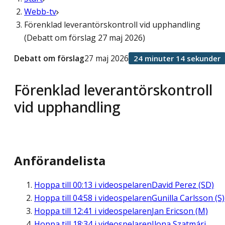
Webb-tv
Förenklad leverantörskontroll vid upphandling
(Debatt om förslag 27 maj 2026)
Debatt om förslag
27 maj 2026
24 minuter 14 sekunder
Förenklad leverantörskontroll
vid upphandling
Anförandelista
Hoppa till
00:13
i videospelaren
David Perez (SD)
Hoppa till
04:58
i videospelaren
Gunilla Carlsson (S)
Hoppa till
12:41
i videospelaren
Jan Ericson (M)
Hoppa till
18:34
i videospelaren
Ilona Szatmári