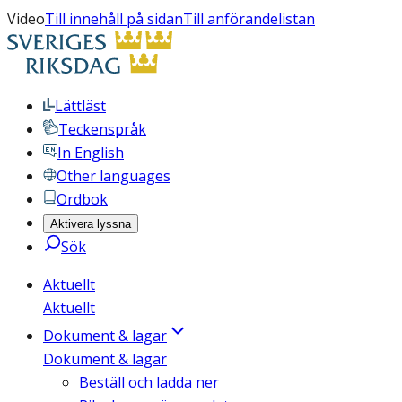
Video
Till innehåll på sidan
Till anförandelistan
Lättläst
Teckenspråk
In English
Other languages
Ordbok
Aktivera lyssna
Sök
Aktuellt
Aktuellt
Dokument & lagar
Dokument & lagar
Beställ och ladda ner