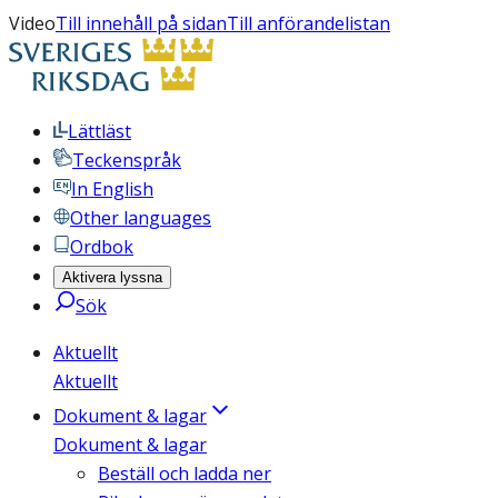
Video
Till innehåll på sidan
Till anförandelistan
Lättläst
Teckenspråk
In English
Other languages
Ordbok
Aktivera lyssna
Sök
Aktuellt
Aktuellt
Dokument & lagar
Dokument & lagar
Beställ och ladda ner