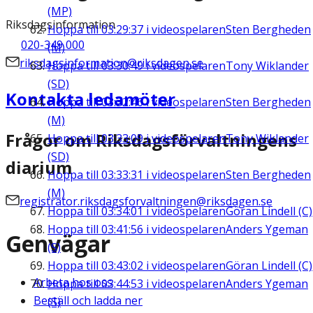
(MP)
Riksdagsinformation
Hoppa till
03:29:37
i videospelaren
Sten Bergheden
020-349 000
(M)
riksdagsinformation@riksdagen.se
Hoppa till
03:30:49
i videospelaren
Tony Wiklander
(SD)
Kontakta ledamöter
Hoppa till
03:32:46
i videospelaren
Sten Bergheden
(M)
Frågor om Riksdagsförvaltningens
Hoppa till
03:33:09
i videospelaren
Tony Wiklander
(SD)
diarium
Hoppa till
03:33:31
i videospelaren
Sten Bergheden
(M)
registrator.riksdagsforvaltningen@riksdagen.se
Hoppa till
03:34:01
i videospelaren
Göran Lindell (C)
Hoppa till
03:41:56
i videospelaren
Anders Ygeman
Genvägar
(S)
Hoppa till
03:43:02
i videospelaren
Göran Lindell (C)
Arbeta hos oss
Hoppa till
03:44:53
i videospelaren
Anders Ygeman
Beställ och ladda ner
(S)