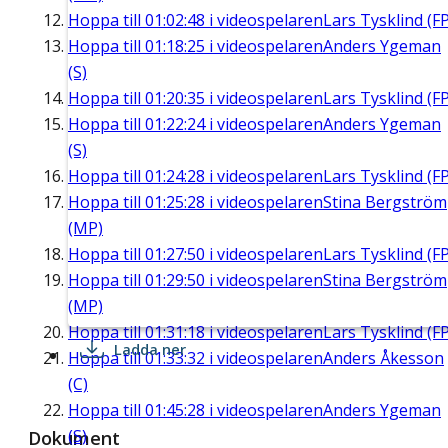
Hoppa till
01:02:48
i videospelaren
Lars Tysklind (FP
Hoppa till
01:18:25
i videospelaren
Anders Ygeman
(S)
Hoppa till
01:20:35
i videospelaren
Lars Tysklind (FP
Hoppa till
01:22:24
i videospelaren
Anders Ygeman
(S)
Hoppa till
01:24:28
i videospelaren
Lars Tysklind (FP
Hoppa till
01:25:28
i videospelaren
Stina Bergström
(MP)
Hoppa till
01:27:50
i videospelaren
Lars Tysklind (FP
Hoppa till
01:29:50
i videospelaren
Stina Bergström
(MP)
Hoppa till
01:31:18
i videospelaren
Lars Tysklind (FP
Ladda ner
Hoppa till
01:33:32
i videospelaren
Anders Åkesson
(C)
Hoppa till
01:45:28
i videospelaren
Anders Ygeman
(S)
Dokument