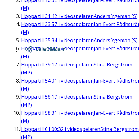
Hoppa till
16:52
i videospelaren
Jan-Evert Rådhstr
(M)
Hoppa till
31:42
i videospelaren
Anders Ygeman (S)
Hoppa till
33:57
i videospelaren
Jan-Evert Rådhstr
(M)
Hoppa till
35:34
i videospelaren
Anders Ygeman (S)
Hoppa till
37:02
i videospelaren
Jan-Evert Rådhstr
Dela/Bädda in
(M)
Hoppa till
39:17
i videospelaren
Stina Bergström
(MP)
Hoppa till
54:01
i videospelaren
Jan-Evert Rådhstr
(M)
Hoppa till
56:17
i videospelaren
Stina Bergström
(MP)
Hoppa till
58:31
i videospelaren
Jan-Evert Rådhstr
(M)
Hoppa till
01:00:32
i videospelaren
Stina Bergström
(MP)