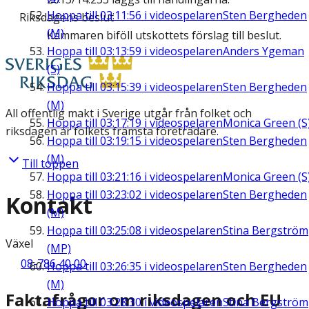
Hoppa till
03:11:56
i videospelaren
Sten Bergheden
Riksdagens beslut
(M)
Kammaren biföll utskottets förslag till beslut.
Hoppa till
03:13:59
i videospelaren
Anders Ygeman
(S)
Hoppa till
03:15:39
i videospelaren
Sten Bergheden
(M)
All offentlig makt i Sverige utgår från folket och
Hoppa till
03:17:19
i videospelaren
Monica Green (S
riksdagen är folkets främsta företrädare.
Hoppa till
03:19:15
i videospelaren
Sten Bergheden
(M)
Till toppen
Hoppa till
03:21:16
i videospelaren
Monica Green (S
Hoppa till
03:23:02
i videospelaren
Sten Bergheden
Kontakt
(M)
Hoppa till
03:25:08
i videospelaren
Stina Bergström
Växel
(MP)
08-786 40 00
Hoppa till
03:26:35
i videospelaren
Sten Bergheden
(M)
Faktafrågor om riksdagen och EU
Hoppa till
03:28:30
i videospelaren
Stina Bergström