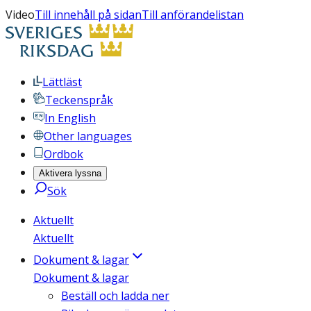
Video
Till innehåll på sidan
Till anförandelistan
Lättläst
Teckenspråk
In English
Other languages
Ordbok
Aktivera lyssna
Sök
Aktuellt
Aktuellt
Dokument & lagar
Dokument & lagar
Beställ och ladda ner