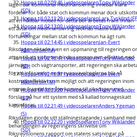
Hoppa till
02:09:46
i videospelaren
Tony Wiklander
lägen där kommunal medfinansiering innebär klara
(SD)
fördelar för både stat och kommun menar dock utskott
Hoppa till
02:11:29
i videospelaren
Lars Tysklind (FP
att en hållbar modell för detta bör arbetas fram. Innan
Hoppa till
02:13:00
i videospelaren
Tony Wiklander
ett avtal om medfinansiering tecknas måste klara
(SD)
förhandlingar mellan stat och kommun ha ägt rum.
Hoppa till
02:14:45
i videospelaren
Jan-Evert
Riksdagen riktade även en uppmaning till regeringen 
Rådhström (M)
att se till att sjöfarten binds samman mer effektivt med
Hoppa till
02:16:41
i videospelaren
Tony Wiklander
järnvägs- och vägtransporter, att regeringen ska arbet
(SD)
för att införandet av de nya svavelreglerna blir så
Hoppa till
02:18:37
i videospelaren
Jan-Evert
kostnadseffektivt som möjligt och att regeringen inom
Rådhström (M)
en snar framtid bör återkomma till riksdagen med
Hoppa till
02:20:20
i videospelaren
Tony Wiklander
förslag på hur ett system med så kallad tonnageskatt
(SD)
kan införas.
Hoppa till
02:21:49
i videospelaren
Anders Ygeman
(S)
Riksdagen gjorde sitt ställningstagande i samband med
Hoppa till
02:22:20
i videospelaren
Tony Wiklander
behandlingen av regeringens skrivelse om
(SD)
Riksrevisionens rapport om statens satsningar på