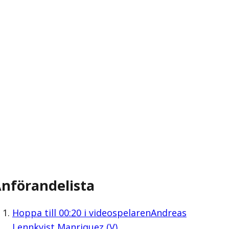
nförandelista
Hoppa till
00:20
i videospelaren
Andreas
Lennkvist Manriquez (V)