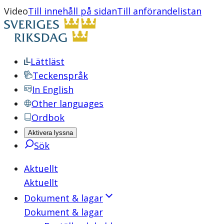
Video
Till innehåll på sidan
Till anförandelistan
Lättläst
Teckenspråk
In English
Other languages
Ordbok
Aktivera lyssna
Sök
Aktuellt
Aktuellt
Dokument & lagar
Dokument & lagar