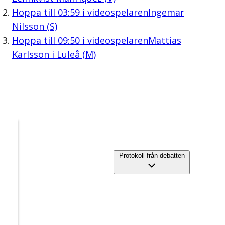
Hoppa till
03:59
i videospelaren
Ingemar
Nilsson (S)
Hoppa till
09:50
i videospelaren
Mattias
Karlsson i Luleå (M)
Protokoll från debatten