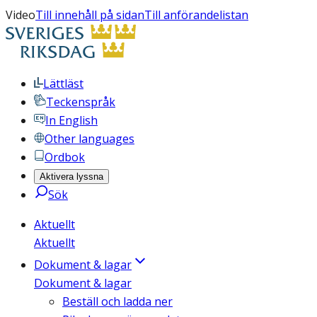
Video
Till innehåll på sidan
Till anförandelistan
Lättläst
Teckenspråk
In English
Other languages
Ordbok
Aktivera lyssna
Sök
Aktuellt
Aktuellt
Dokument & lagar
Dokument & lagar
Beställ och ladda ner