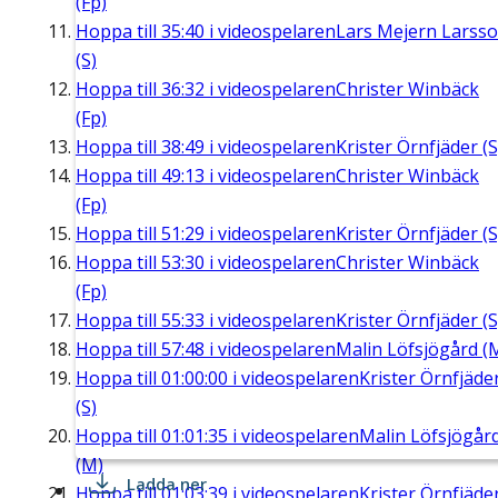
(Fp)
Hoppa till
35:40
i videospelaren
Lars Mejern Larss
(S)
Hoppa till
36:32
i videospelaren
Christer Winbäck
(Fp)
Hoppa till
38:49
i videospelaren
Krister Örnfjäder (S
Hoppa till
49:13
i videospelaren
Christer Winbäck
(Fp)
Hoppa till
51:29
i videospelaren
Krister Örnfjäder (S
Hoppa till
53:30
i videospelaren
Christer Winbäck
(Fp)
Hoppa till
55:33
i videospelaren
Krister Örnfjäder (S
Hoppa till
57:48
i videospelaren
Malin Löfsjögård (
Hoppa till
01:00:00
i videospelaren
Krister Örnfjäde
(S)
Hoppa till
01:01:35
i videospelaren
Malin Löfsjögår
(M)
Ladda ner
Hoppa till
01:03:39
i videospelaren
Krister Örnfjäde