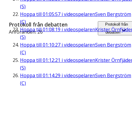
(S)
Hoppa till
01:05:57
i videospelaren
Sven Bergström
(C)
Protokoll från debatten
Protokoll från
Hoppa till
01:08:19
i videospelaren
Krister Örnfjäde
Anföranden: 26
debatten
(S)
Hoppa till
01:10:27
i videospelaren
Sven Bergström
(C)
Hoppa till
01:12:21
i videospelaren
Krister Örnfjäde
(S)
Hoppa till
01:14:29
i videospelaren
Sven Bergström
(C)