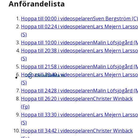
Anförandelista
Hoppa till
00:00
i videospelaren
Sven Bergström (C)
Hoppa till
02:24
i videospelaren
Lars Mejern Larss
(S)
Hoppa till
10:00
i videospelaren
Malin Löfsjögård (
Hoppa till
20:38
i videospelaren
Lars Mejern Larss
(S)
Hoppa till
21:58
i videospelaren
Malin Löfsjögård (
Hoppa till
23:40
i videospelaren
Lars Mejern Larss
Dela/Bädda in
(S)
Hoppa till
24:28
i videospelaren
Malin Löfsjögård (
Hoppa till
26:20
i videospelaren
Christer Winbäck
(Fp)
Hoppa till
33:30
i videospelaren
Lars Mejern Larss
(S)
Hoppa till
34:42
i videospelaren
Christer Winbäck