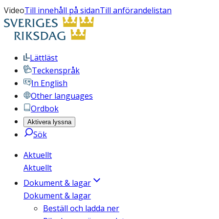
Video
Till innehåll på sidan
Till anförandelistan
Lättläst
Teckenspråk
In English
Other languages
Ordbok
Aktivera lyssna
Sök
Aktuellt
Aktuellt
Dokument & lagar
Dokument & lagar
Beställ och ladda ner