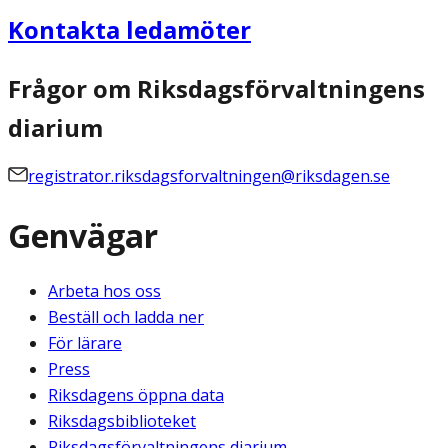
Kontakta ledamöter
Frågor om Riksdagsförvaltningens
diarium
registrator.riksdagsforvaltningen@riksdagen.se
Genvägar
Arbeta hos oss
Beställ och ladda ner
För lärare
Press
Riksdagens öppna data
Riksdagsbiblioteket
Riksdagsförvaltningens diarium