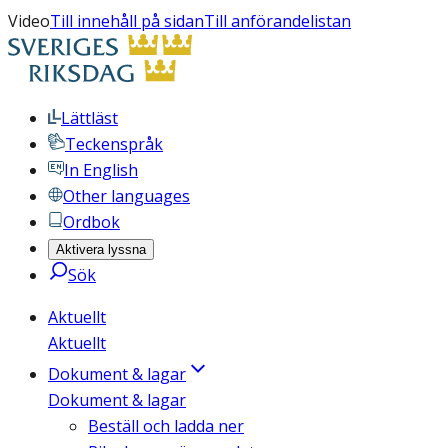
Video
Till innehåll på sidan
Till anförandelistan
Lättläst
Teckenspråk
In English
Other languages
Ordbok
Aktivera lyssna
Sök
Aktuellt
Aktuellt
Dokument & lagar
Dokument & lagar
Beställ och ladda ner