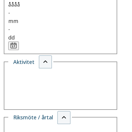
åååå
-
mm
-
dd
Aktivitet
Riksmöte / årtal