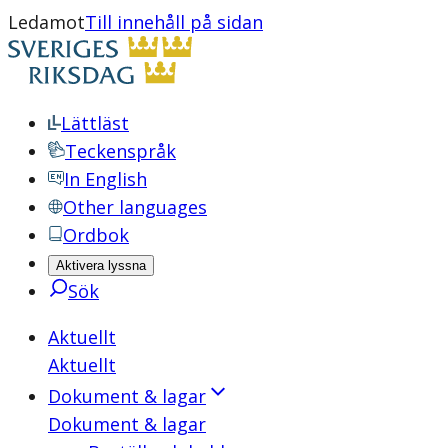
Ledamot
Till innehåll på sidan
Lättläst
Teckenspråk
In English
Other languages
Ordbok
Aktivera lyssna
Sök
Aktuellt
Aktuellt
Dokument & lagar
Dokument & lagar