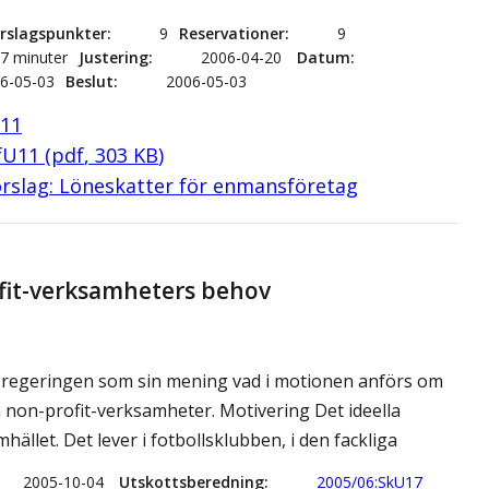
rslagspunkter
9
Reservationer
9
57 minuter
Justering
2006-04-20
Datum
6-05-03
Beslut
2006-05-03
U11
SfU11
(
pdf
,
303
KB
)
rslag: Löneskatter för enmansföretag
ofit-verksamheters behov
ör regeringen som sin mening vad i motionen anförs om
h non-profit-verksamheter. Motivering Det ideella
mhället. Det lever i fotbollsklubben, i den fackliga
2005-10-04
Utskottsberedning
2005/06:SkU17