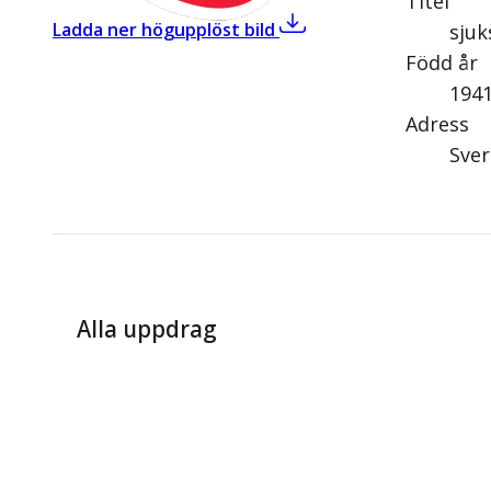
Titel
,
Mariann Ytterberg (S)
Ladda ner högupplöst bild
sjuk
Född år
194
Adress
Sver
Alla uppdrag