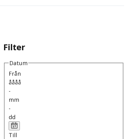
Filter
Datum
Från
åååå
-
mm
-
dd
Till