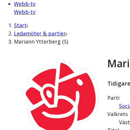
Webb-tv
Webb-tv
Start
Ledamöter & partier
Mariann Ytterberg (S)
Mari
Tidigar
Parti
Soc
Valkrets
Väs