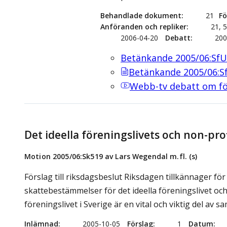
Behandlade dokument
21
Fö
Anföranden och repliker
21, 
2006-04-20
Debatt
200
Betänkande 2005/06:Sf
Betänkande 2005/06:
Webb-tv
debatt om fö
Det ideella föreningslivets och non-pr
Motion 2005/06:Sk519 av Lars Wegendal m.fl. (s)
Förslag till riksdagsbeslut Riksdagen tillkännager f
skattebestämmelser för det ideella föreningslivet oc
föreningslivet i Sverige är en vital och viktig del av sa
Inlämnad
2005-10-05
Förslag
1
Datum