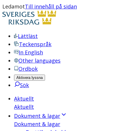
Ledamot
Till innehåll på sidan
Lättläst
Teckenspråk
In English
Other languages
Ordbok
Aktivera lyssna
Sök
Aktuellt
Aktuellt
Dokument & lagar
Dokument & lagar