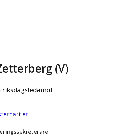
Zetterberg (V)
e riksdagsledamot
terpartiet
eringssekreterare