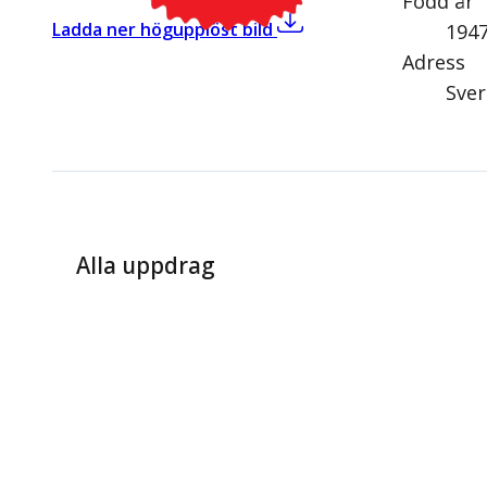
Född år
,
Eva Zetterberg (V)
Ladda ner högupplöst bild
194
Adress
Sver
Alla uppdrag