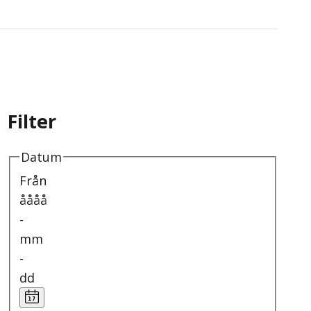
Filter
Datum
Från
åååå
-
mm
-
dd