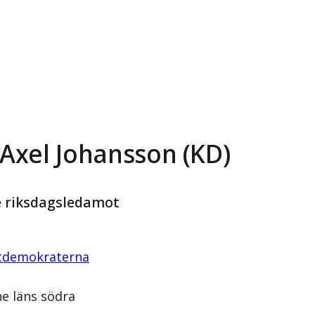
-Axel Johansson (KD)
e riksdagsledamot
stdemokraterna
e läns södra