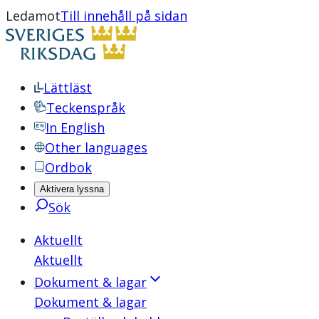
Ledamot
Till innehåll på sidan
Lättläst
Teckenspråk
In English
Other languages
Ordbok
Aktivera lyssna
Sök
Aktuellt
Aktuellt
Dokument & lagar
Dokument & lagar