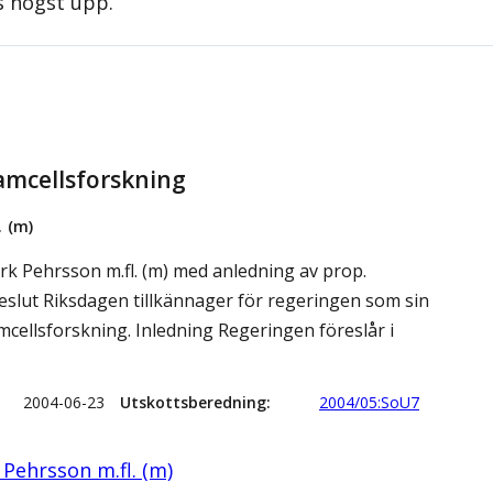
s högst upp.
amcellsforskning
. (m)
rk Pehrsson m.fl. (m) med anledning av prop.
beslut Riksdagen tillkännager för regeringen som sin
cellsforskning. Inledning Regeringen föreslår i
2004-06-23
Utskottsberedning
2004/05:SoU7
Pehrsson m.fl. (m)