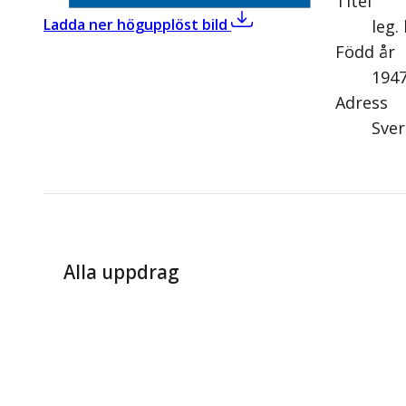
Titel
,
Carl-Axel Johansson (KD
Ladda ner högupplöst bild
leg.
Född år
194
Adress
Sver
Alla uppdrag