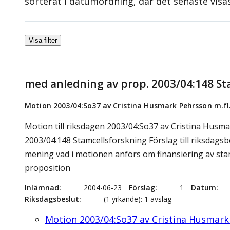
sorterat i datumordning, där det senaste visa
Visa filter
med anledning av prop. 2003/04:148 St
Motion 2003/04:So37 av Cristina Husmark Pehrsson m.fl
Motion till riksdagen 2003/04:So37 av Cristina Husma
2003/04:148 Stamcellsforskning Förslag till riksdags
mening vad i motionen anförs om finansiering av stam
proposition
Inlämnad
2004-06-23
Förslag
1
Datum
Riksdagsbeslut
(1 yrkande): 1 avslag
Motion 2003/04:So37 av Cristina Husmark 