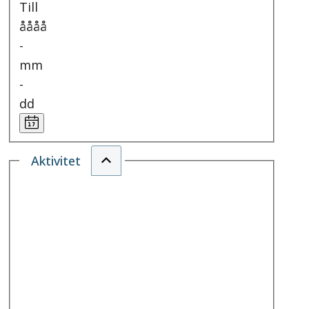
Till
åååå
-
mm
-
dd
Aktivitet