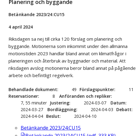
Planering och byggande
Betänkande 2023/24:CU15
4 april 2024
Riksdagen sa nej till cirka 120 förslag om planering och
byggande. Motionerna som inkommit under den allmänna
motionstiden 2023 handlar bland annat om klimatfrågor i
planeringen och återbruk av byggnader och material. Att
riksdagen avslog motionerna beror bland annat på pågående
arbete och befintligt regelverk.
Behandlade dokument
49
Förslagspunkter
11
Reservationer
8
Anföranden och repliker
7, 55 minuter
Justering
2024-03-07
Datum
2024-03-27
Bordläggning
2024-04-03
Debatt
2024-04-04
Beslut
2024-04-10
Betänkande 2023/24:CU15
Betänkande 2023/24:CU15
(
pdf
,
333
KB
)