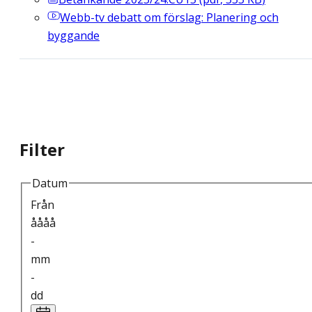
Webb-tv
debatt om förslag: Planering och
byggande
Filter
Datum
Från
åååå
-
mm
-
dd