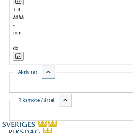
Till
åååå
-
mm
-
dd
Aktivitet
Riksmöte / årtal