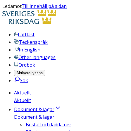
Ledamot
Till innehåll på sidan
Lättläst
Teckenspråk
In English
Other languages
Ordbok
Aktivera lyssna
Sök
Aktuellt
Aktuellt
Dokument & lagar
Dokument & lagar
Beställ och ladda ner