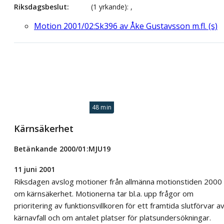
Riksdagsbeslut
(1 yrkande): ,
Motion 2001/02:Sk396 av Åke Gustavsson m.fl. (s)
48 min
Kärnsäkerhet
Betänkande 2000/01:MJU19
11 juni 2001
Riksdagen avslog motioner från allmänna motionstiden 2000
om kärnsäkerhet. Motionerna tar bl.a. upp frågor om
prioritering av funktionsvillkoren för ett framtida slutförvar a
kärnavfall och om antalet platser för platsundersökningar.