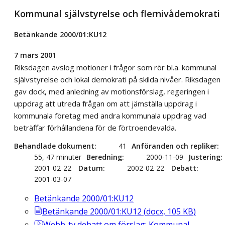
Kommunal självstyrelse och flernivådemokrati
Betänkande 2000/01:KU12
7 mars 2001
Riksdagen avslog motioner i frågor som rör bl.a. kommunal
självstyrelse och lokal demokrati på skilda nivåer. Riksdagen
gav dock, med anledning av motionsförslag, regeringen i
uppdrag att utreda frågan om att jämställa uppdrag i
kommunala företag med andra kommunala uppdrag vad
beträffar förhållandena för de förtroendevalda.
Behandlade dokument
41
Anföranden och repliker
55, 47 minuter
Beredning
2000-11-09
Justering
2001-02-22
Datum
2002-02-22
Debatt
2001-03-07
Betänkande 2000/01:KU12
Betänkande 2000/01:KU12
(
docx
,
105
KB
)
Webb-tv
debatt om förslag: Kommunal