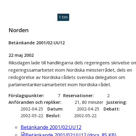
1 tim
Norden
Betänkande 2001/02:UU12
22 maj 2002
Riksdagen lade till handlingarna dels regeringens skrivelse o
regeringssamarbetet inom Nordiska ministerrådet, dels en
redogörelse av Nordiska rådets svenska delegation om
parlamentarikersamarbetet inom Nordiska rådet.
Förslagspunkter
7
Reservationer
2
Anföranden och repliker
21, 80 minuter
Justering
2002-04-25
Datum
2002-04-25
Debatt
2002-05-22
Beslut
2002-05-22
Betänkande 2001/02:UU12
Betänkande 2001/02:UU12
(
docx
,
85
KB
)