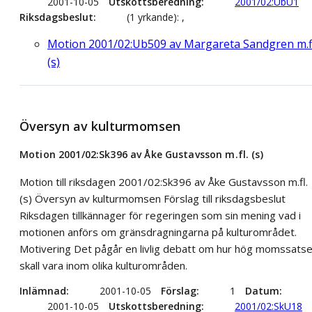
2001-10-05
Utskottsberedning
2001/02:UbU1
Riksdagsbeslut
(1 yrkande): ,
Motion 2001/02:Ub509 av Margareta Sandgren m.fl
(s)
Översyn av kulturmomsen
Motion 2001/02:Sk396 av Åke Gustavsson m.fl. (s)
Motion till riksdagen 2001/02:Sk396 av Åke Gustavsson m.fl.
(s) Översyn av kulturmomsen Förslag till riksdagsbeslut
Riksdagen tillkännager för regeringen som sin mening vad i
motionen anförs om gränsdragningarna på kulturområdet.
Motivering Det pågår en livlig debatt om hur hög momssats
skall vara inom olika kulturområden.
Inlämnad
2001-10-05
Förslag
1
Datum
2001-10-05
Utskottsberedning
2001/02:SkU18