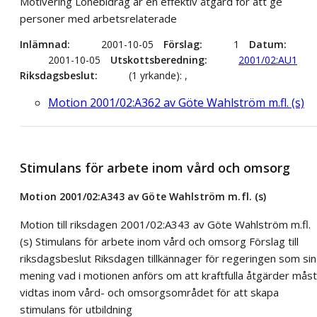
Motivering Lönebidrag är en effektiv åtgärd för att ge
personer med arbetsrelaterade
Inlämnad
2001-10-05
Förslag
1
Datum
2001-10-05
Utskottsberedning
2001/02:AU1
Riksdagsbeslut
(1 yrkande): ,
Motion 2001/02:A362 av Göte Wahlström m.fl. (s)
Stimulans för arbete inom vård och omsorg
Motion 2001/02:A343 av Göte Wahlström m.fl. (s)
Motion till riksdagen 2001/02:A343 av Göte Wahlström m.fl.
(s) Stimulans för arbete inom vård och omsorg Förslag till
riksdagsbeslut Riksdagen tillkännager för regeringen som sin
mening vad i motionen anförs om att kraftfulla åtgärder mås
vidtas inom vård- och omsorgsområdet för att skapa
stimulans för utbildning