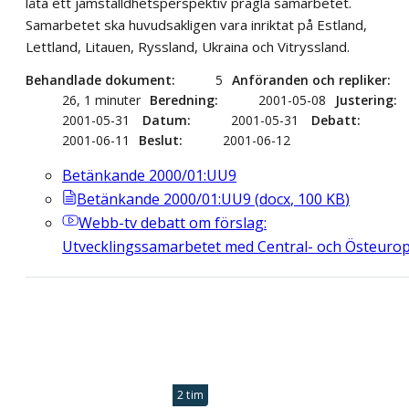
låta ett jämställdhetsperspektiv prägla samarbetet.
Samarbetet ska huvudsakligen vara inriktat på Estland,
Lettland, Litauen, Ryssland, Ukraina och Vitryssland.
Behandlade dokument
5
Anföranden och repliker
26, 1 minuter
Beredning
2001-05-08
Justering
2001-05-31
Datum
2001-05-31
Debatt
2001-06-11
Beslut
2001-06-12
Betänkande 2000/01:UU9
Betänkande 2000/01:UU9
(
docx
,
100
KB
)
Webb-tv
debatt om förslag:
Utvecklingssamarbetet med Central- och Östeuro
2 tim