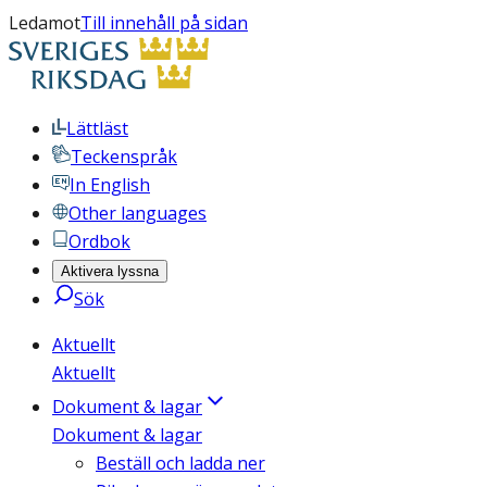
Ledamot
Till innehåll på sidan
Lättläst
Teckenspråk
In English
Other languages
Ordbok
Aktivera lyssna
Sök
Aktuellt
Aktuellt
Dokument & lagar
Dokument & lagar
Beställ och ladda ner