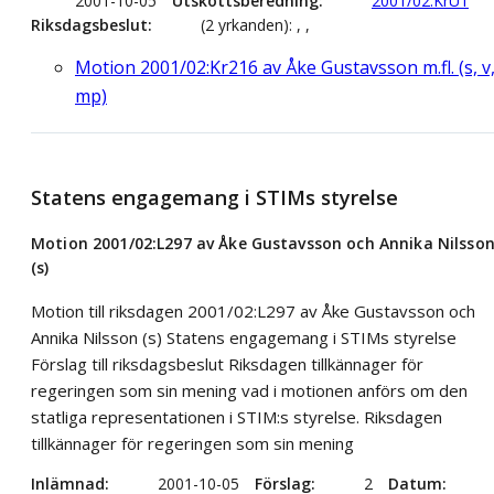
2001-10-05
Utskottsberedning
2001/02:KrU1
Riksdagsbeslut
(2 yrkanden): , ,
Motion 2001/02:Kr216 av Åke Gustavsson m.fl. (s, v
mp)
Statens engagemang i STIMs styrelse
Motion 2001/02:L297 av Åke Gustavsson och Annika Nilsso
(s)
Motion till riksdagen 2001/02:L297 av Åke Gustavsson och
Annika Nilsson (s) Statens engagemang i STIMs styrelse
Förslag till riksdagsbeslut Riksdagen tillkännager för
regeringen som sin mening vad i motionen anförs om den
statliga representationen i STIM:s styrelse. Riksdagen
tillkännager för regeringen som sin mening
Inlämnad
2001-10-05
Förslag
2
Datum