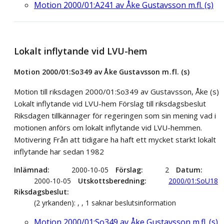
Motion 2000/01:A241 av Åke Gustavsson m.fl. (s)
Lokalt inflytande vid LVU-hem
Motion 2000/01:So349 av Åke Gustavsson m.fl. (s)
Motion till riksdagen 2000/01:So349 av Gustavsson, Åke (s)
Lokalt inflytande vid LVU-hem Förslag till riksdagsbeslut
Riksdagen tillkännager för regeringen som sin mening vad i
motionen anförs om lokalt inflytande vid LVU-hemmen.
Motivering Från att tidigare ha haft ett mycket starkt lokalt
inflytande har sedan 1982
Inlämnad
2000-10-05
Förslag
2
Datum
2000-10-05
Utskottsberedning
2000/01:SoU18
Riksdagsbeslut
(2 yrkanden): , , 1 saknar beslutsinformation
Motion 2000/01:So349 av Åke Gustavsson m.fl. (s)