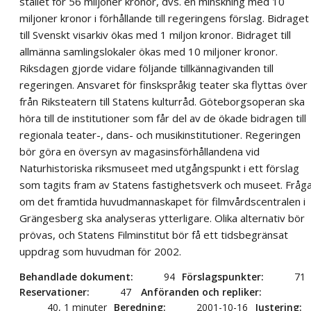
stället för 56 miljoner kronor, dvs. en minskning med 10
miljoner kronor i förhållande till regeringens förslag. Bidraget
till Svenskt visarkiv ökas med 1 miljon kronor. Bidraget till
allmänna samlingslokaler ökas med 10 miljoner kronor.
Riksdagen gjorde vidare följande tillkännagivanden till
regeringen. Ansvaret för finskspråkig teater ska flyttas över
från Riksteatern till Statens kulturråd. Göteborgsoperan ska
höra till de institutioner som får del av de ökade bidragen till
regionala teater-, dans- och musikinstitutioner. Regeringen
bör göra en översyn av magasinsförhållandena vid
Naturhistoriska riksmuseet med utgångspunkt i ett förslag
som tagits fram av Statens fastighetsverk och museet. Fråg
om det framtida huvudmannaskapet för filmvårdscentralen i
Grängesberg ska analyseras ytterligare. Olika alternativ bör
prövas, och Statens Filminstitut bör få ett tidsbegränsat
uppdrag som huvudman för 2002.
Behandlade dokument
94
Förslagspunkter
71
Reservationer
47
Anföranden och repliker
40, 1 minuter
Beredning
2001-10-16
Justering