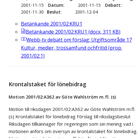
2001-11-15
Datum
2001-11-15
Debatt
2001-11-30
Beslut
2001-12-04
Betänkande 2001/02:KRU1
Betänkande 2001/02:KRU1
(
docx
,
311
KB
)
Webb-tv
debatt om förslag: Utgiftsområde 17
Kultur, medier, trossamfund ochfritid (prop.
2001/02:1)
Krontalstaket för lönebidrag
Motion 2001/02:A362 av Göte Wahlström m.fl. (s)
Motion till riksdagen 2001/02:A362 av Göte Wahlström m.fl.
(s) Krontalstaket för lönebidrag Förslag till riksdagsbeslut
Riksdagen tillkännager för regeringen som sin mening vad i
motionen anförs om översyn av krontalstaket för lönebidrag.