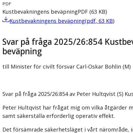
PDF
Kustbevakningens beväpning
PDF
(
63
KB
)
Kustbevakningens beväpning
(
pdf
,
63
KB
)
Svar på fråga 2025/26:854 Kustb
beväpning
till Minister för civilt försvar Carl-Oskar Bohlin (M)
Svar på fråga 2025/26:854 av Peter Hultqvist (S) 
Peter Hultqvist har frågat mig om vilka åtgärder 
samt säkerställa erforderlig operativ effekt.
Det försämrade säkerhetsläget i vårt närområde, in