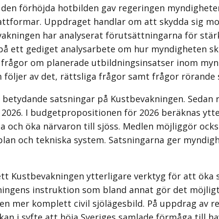
den förhöjda hotbilden gav regeringen myndigheten 
attformar. Uppdraget handlar om att skydda sig mot
kningen har analyserat förutsättningarna för stärk
r på ett gediget analysarbete om hur myndigheten sk
r frågor om planerade utbildningsinsatser inom myn
följer av det, rättsliga frågor samt frågor rörande
etydande satsningar på Kustbevakningen. Sedan reg
er 2026. I budgetpropositionen för 2026 beräknas yt
 och öka närvaron till sjöss. Medlen möjliggör ocks
plan och tekniska system. Satsningarna ger myndigh
tt Kustbevakningen ytterligare verktyg för att ök
ingens instruktion som bland annat gör det möjlig
en mer komplett civil sjölägesbild. På uppdrag av 
n i syfte att höja Sveriges samlade förmåga till ha