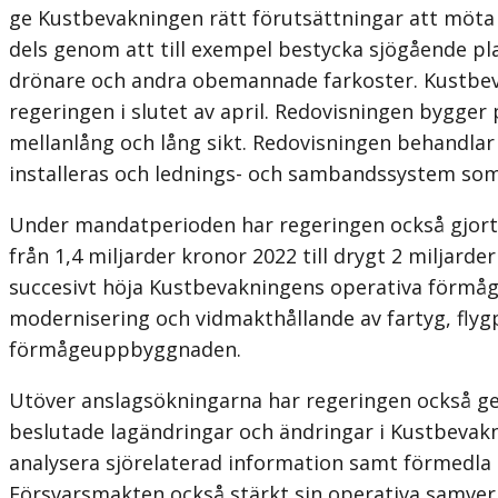
ge Kustbevakningen rätt förutsättningar att möta 
dels genom att till exempel bestycka sjögående pl
drönare och andra obemannade farkoster. Kustbeva
regeringen i slutet av april. Redovisningen bygge
mellanlång och lång sikt. Redovisningen behandla
installeras och lednings- och sambandssystem som 
Under mandatperioden har regeringen också gjort b
från 1,4 miljarder kronor 2022 till drygt 2 miljard
succesivt höja Kustbevakningens operativa förmåga
modernisering och vidmakthållande av fartyg, flyg
förmågeuppbyggnaden.
Utöver anslagsökningarna har regeringen också ge
beslutade lagändringar och ändringar i Kustbevakn
analysera sjörelaterad information samt förmedla 
Försvarsmakten också stärkt sin operativa samverka