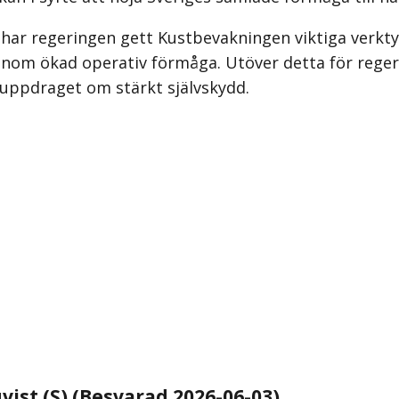
t har regeringen gett Kustbevakningen viktiga verkt
nom ökad operativ förmåga. Utöver detta för rege
st uppdraget om stärkt självskydd.
vist (S) (Besvarad 2026-06-03)