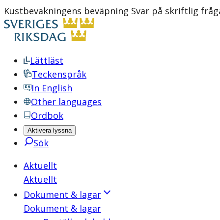
Kustbevakningens beväpning Svar på skriftlig fråga
Lättläst
Teckenspråk
In English
Other languages
Ordbok
Aktivera lyssna
Sök
Aktuellt
Aktuellt
Dokument & lagar
Dokument & lagar