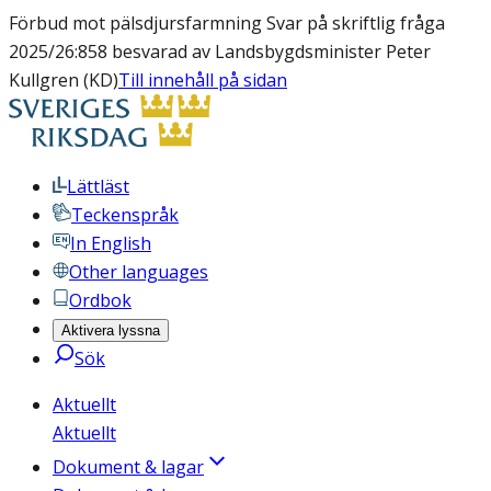
Förbud mot pälsdjursfarmning Svar på skriftlig fråga
2025/26:858 besvarad av Landsbygdsminister Peter
Kullgren (KD)
Till innehåll på sidan
Lättläst
Teckenspråk
In English
Other languages
Ordbok
Aktivera lyssna
Sök
Aktuellt
Aktuellt
Dokument & lagar