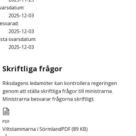
varsdatum
:
2025-12-03
esvarad
:
2025-12-03
ista svarsdatum
:
2025-12-03
Skriftliga frågor
Riksdagens ledamöter kan kontrollera regeringen
genom att ställa skriftliga frågor till ministrarna.
Ministrarna besvarar frågorna skriftligt.
PDF
Viltstammarna i Sörmland
PDF
(
89
KB
)