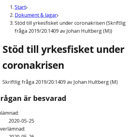
Start
Dokument & lagar
Stöd till yrkesfisket under coronakrisen (Skriftlig
fråga 2019/20:1409 av Johan Hultberg (M))
Stöd till yrkesfisket under
coronakrisen
Skriftlig fråga
2019/20:1409 av Johan Hultberg (M)
Frågan är besvarad
nlämnad
:
2020-05-25
verlämnad
:
2020-05-26