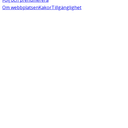
Följ och prenumerera
Om webbplatsen
Kakor
Tillgänglighet