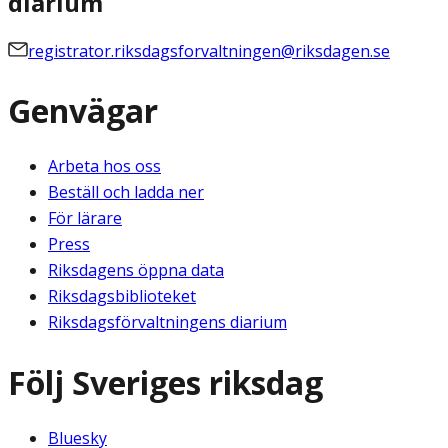
diarium
registrator.riksdagsforvaltningen@riksdagen.se
Genvägar
Arbeta hos oss
Beställ och ladda ner
För lärare
Press
Riksdagens öppna data
Riksdagsbiblioteket
Riksdagsförvaltningens diarium
Följ Sveriges riksdag
Bluesky