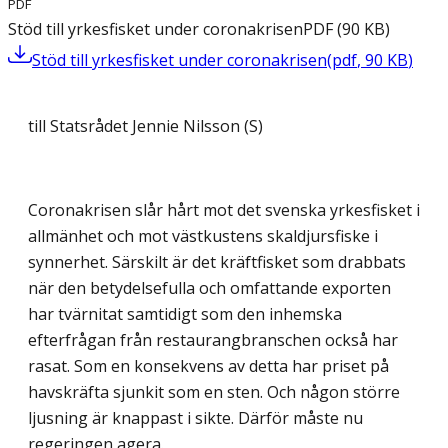
PDF
Stöd till yrkesfisket under coronakrisen
PDF
(
90
KB
)
Stöd till yrkesfisket under coronakrisen
(
pdf
,
90
KB
)
till Statsrådet Jennie Nilsson (S)
Coronakrisen slår hårt mot det svenska yrkesfisket i
allmänhet och mot västkustens skaldjursfiske i
synnerhet. Särskilt är det kräftfisket som drabbats
när den betydelsefulla och omfattande exporten
har tvärnitat samtidigt som den inhemska
efterfrågan från restaurangbranschen också har
rasat. Som en konsekvens av detta har priset på
havskräfta sjunkit som en sten. Och någon större
ljusning är knappast i sikte. Därför måste nu
regeringen agera.