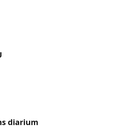
U
ns diarium