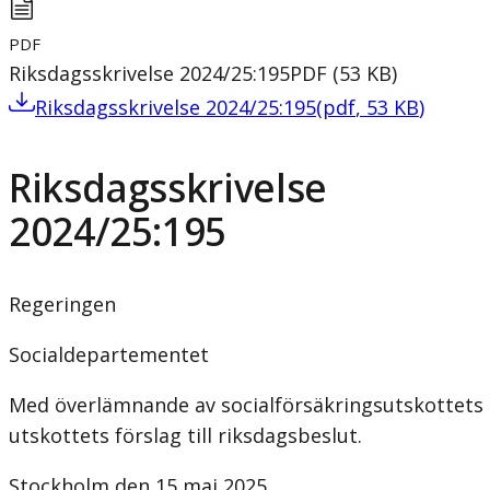
PDF
Riksdagsskrivelse 2024/25:195
PDF
(
53
KB
)
Riksdagsskrivelse 2024/25:195
(
pdf
,
53
KB
)
Riksdagsskrivelse
2024/25:195
Regeringen
Socialdepartementet
Med överlämnande av socialförsäkringsutskottets b
utskottets förslag till riksdagsbeslut.
Stockholm den 15 maj 2025