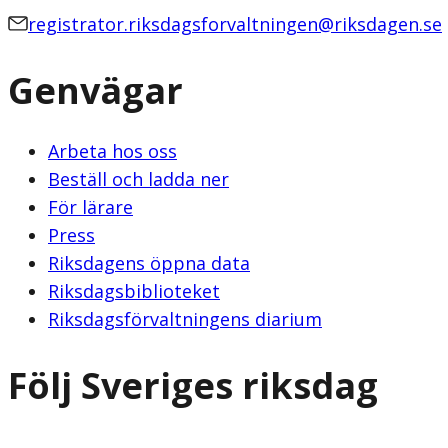
registrator.riksdagsforvaltningen@riksdagen.se
Genvägar
Arbeta hos oss
Beställ och ladda ner
För lärare
Press
Riksdagens öppna data
Riksdagsbiblioteket
Riksdagsförvaltningens diarium
Följ Sveriges riksdag