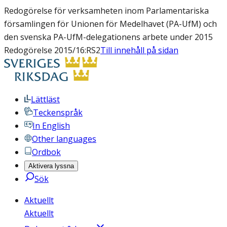
Redogörelse för verksamheten inom Parlamentariska
församlingen för Unionen för Medelhavet (PA-UfM) och
den svenska PA-UfM-delegationens arbete under 2015
Redogörelse 2015/16:RS2
Till innehåll på sidan
Lättläst
Teckenspråk
In English
Other languages
Ordbok
Aktivera lyssna
Sök
Aktuellt
Aktuellt