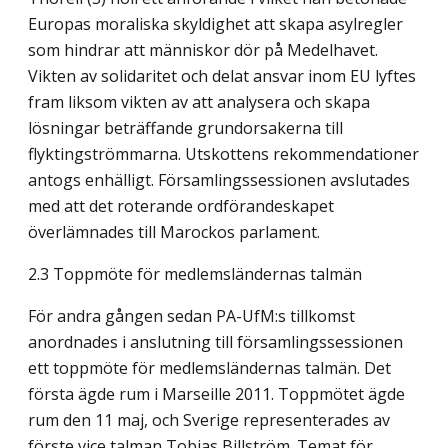
Europas moraliska skyldighet att skapa asylregler
som hindrar att människor dör på Medelhavet.
Vikten av solidaritet och delat ansvar inom EU lyftes
fram liksom vikten av att analysera och skapa
lösningar beträffande grundorsakerna till
flyktingströmmarna. Utskottens rekommendationer
antogs enhälligt. Församlingssessionen avslutades
med att det roterande ordförandeskapet
överlämnades till Marockos parlament.
2.3 Toppmöte för medlemsländernas talmän
För andra gången sedan PA-UfM:s tillkomst
anordnades i anslutning till församlingssessionen
ett toppmöte för medlemsländernas talmän. Det
första ägde rum i Marseille 2011. Toppmötet ägde
rum den 11 maj, och Sverige representerades av
förste vice talman Tobias Billström. Temat för