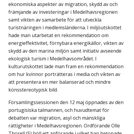
ekonomiska aspekter av migration, skydd av och
främjande av investeringar i Medelhavsregionen
samt vikten av samarbete för att utveckla
turistnäringen i medlemsländerna. I miljöutskottet
hade man utarbetat en rekommendation om
energieffektivitet, förnybara energikällor, vikten av
skydd av den marina miljön samt initiativ avseende
ekologisk turism i Medelhavsområdet. I
kulturutskottet lade man fram en rekommendation
om hur kvinnor porträtteras i media och vikten av
att presentera en mer balanserad och mindre
könsstereotypisk bild.
Församlingssessionen den 12 maj öppnades av den
portugisiska talmannen, och huvudtemat för
debatten var migration, asyl och mänskliga
rättigheter i Medelhavsregionen. Ordförande Olle
Thorell (S) höll ett anförande i vilket han betonade