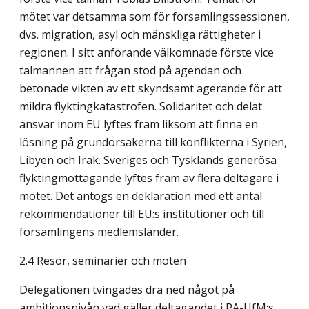
mötet var detsamma som för församlingssessionen,
dvs. migration, asyl och mänskliga rättigheter i
regionen. I sitt anförande välkomnade förste vice
talmannen att frågan stod på agendan och
betonade vikten av ett skyndsamt agerande för att
mildra flyktingkatastrofen. Solidaritet och delat
ansvar inom EU lyftes fram liksom att finna en
lösning på grundorsakerna till konflikterna i Syrien,
Libyen och Irak. Sveriges och Tysklands generösa
flyktingmottagande lyftes fram av flera deltagare i
mötet. Det antogs en deklaration med ett antal
rekommendationer till EU:s institutioner och till
församlingens medlemsländer.
2.4 Resor, seminarier och möten
Delegationen tvingades dra ned något på
ambitionsnivån vad gäller deltagandet i PA-UfM:s