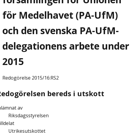
för Medelhavet (PA-UfM)
och den svenska PA-UfM-
delegationens arbete under
2015
Redogörelse
2015/16:RS2
Redogörelsen bereds i utskott
nlämnat av
Riksdagsstyrelsen
illdelat
Utrikesutskottet