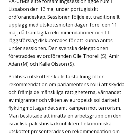
PA-UfM:s elfte församlingssession ägde rum i
Lissabon den 12 maj under portugisiskt
ordförandeskap. Sessionen följde ett traditionellt
upplägg med utskottsmöten dagen före, den 11
maj, då framlagda rekommendationer och til-
läggsförslag diskuterades för att kunna antas
under sessionen. Den svenska delegationen
företräddes av ordföranden Olle Thorell (S), Amir
Adan (M) och Kalle Olsson (S).
Politiska utskottet skulle ta ställning till en
rekommendation om parlamentens roll i att skydda
och främja de mänskliga rättigheterna, värnandet
av migranter och vikten av europeisk solidaritet i
flyktingmottagandet samt kampen mot terrorism.
Man beslutade att inrätta en arbetsgrupp om den
israelisk-palestinska konflikten. I ekonomiska
utskottet presenterades en rekommendation om