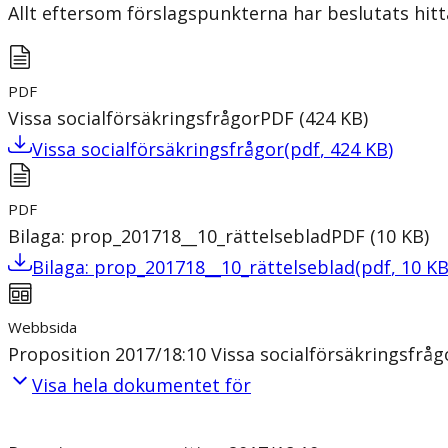
Allt eftersom förslagspunkterna har beslutats hitt
PDF
Vissa socialförsäkringsfrågor
PDF
(
424
KB
)
Vissa socialförsäkringsfrågor
(
pdf
,
424
KB
)
PDF
Bilaga: prop_201718__10_rättelseblad
PDF
(
10
KB
)
Bilaga: prop_201718__10_rättelseblad
(
pdf
,
10
K
Webbsida
Proposition 2017/18:10 Vissa socialförsäkringsfråg
Visa hela dokumentet för