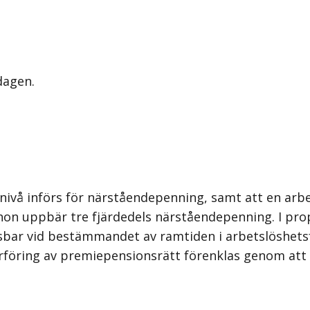
dagen.
nivå införs för närståendepenning, samt att en arbet
er hon uppbär tre fjärdedels närståendepenning. I pr
ar vid bestämmandet av ramtiden i arbetslöshets
verföring av premiepensionsrätt förenklas genom att