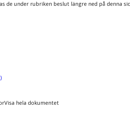
as de under rubriken beslut längre ned på denna sid
B
)
or
Visa hela dokumentet