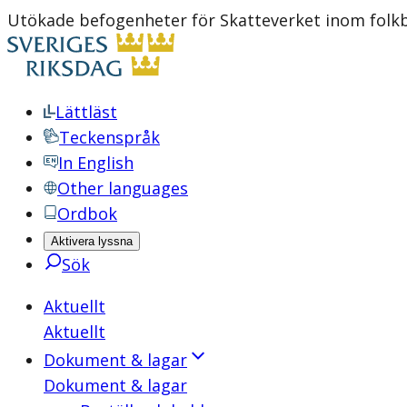
Utökade befogenheter för Skatteverket inom folk
Lättläst
Teckenspråk
In English
Other languages
Ordbok
Aktivera lyssna
Sök
Aktuellt
Aktuellt
Dokument & lagar
Dokument & lagar