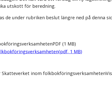
ika utskott för beredning.
as de under rubriken beslut längre ned på denna sid
kbokföringsverksamheten
PDF
(
1
MB
)
olkbokföringsverksamheten
(
pdf
,
1
MB
)
r Skatteverket inom folkbokföringsverksamheten
Vi