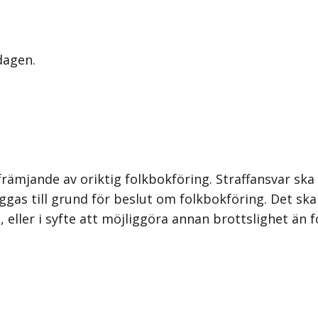
dagen.
: främjande av oriktig folkbokföring. Straffansvar s
ggas till grund för beslut om folkbokföring. Det sk
g, eller i syfte att möjliggöra annan brottslighet än