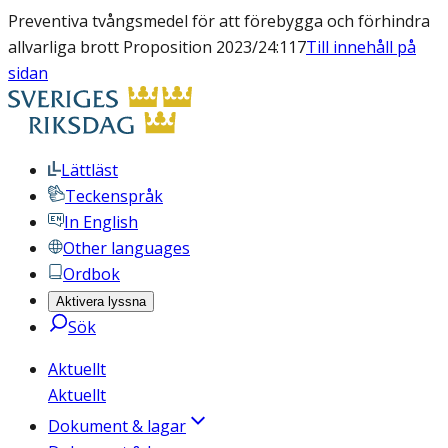
Preventiva tvångsmedel för att förebygga och förhindra
allvarliga brott Proposition 2023/24:117
Till innehåll på
sidan
Lättläst
Teckenspråk
In English
Other languages
Ordbok
Aktivera lyssna
Sök
Aktuellt
Aktuellt
Dokument & lagar