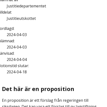
Justitiedepartementet
illdelat
Justitieutskottet
ordlagd
:
2024-04-03
nlämnad
:
2024-04-03
änvisad
:
2024-04-04
otionstid slutar
:
2024-04-18
Det här är en proposition
En proposition är ett förslag från regeringen till
riksdagen. Det kan vara ett förslag till ny lagstiftning,