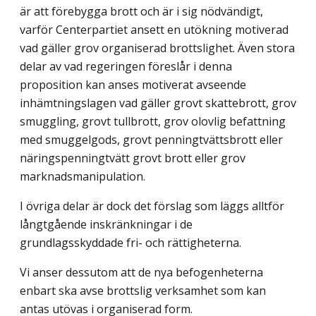
är att förebygga brott och är i sig nödvändigt,
varför Centerpartiet ansett en utökning motiverad
vad gäller grov organiserad brottslighet. Även stora
delar av vad regeringen föreslår i denna
proposition kan anses motiverat avseende
inhämtningslagen vad gäller grovt skattebrott, grov
smuggling, grovt tullbrott, grov olovlig befattning
med smuggelgods, grovt penningtvättsbrott eller
näringspenningtvätt grovt brott eller grov
marknadsmanipulation.
I övriga delar är dock det förslag som läggs alltför
långtgående inskränkningar i de
grundlagsskyddade fri- och rättigheterna.
Vi anser dessutom att de nya befogenheterna
enbart ska avse brottslig verksamhet som kan
antas utövas i organiserad form.