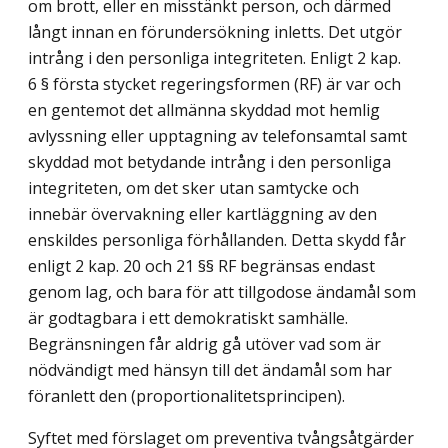
om brott, eller en misstänkt person, och därmed
långt innan en förundersökning inletts. Det utgör
intrång i den personliga integriteten. Enligt 2 kap.
6 § första stycket regeringsformen (RF) är var och
en gentemot det allmänna skyddad mot hemlig
avlyssning eller upptagning av telefonsamtal samt
skyddad mot betydande intrång i den personliga
integriteten, om det sker utan samtycke och
innebär över­vakning eller kartläggning av den
enskildes personliga förhållanden. Detta skydd får
enligt 2 kap. 20 och 21 §§ RF begränsas endast
genom lag, och bara för att tillgodose ändamål som
är godtagbara i ett demokratiskt samhälle.
Begränsningen får aldrig gå utöver vad som är
nödvändigt med hänsyn till det ändamål som har
föranlett den (proportionalitetsprincipen).
Syftet med förslaget om preventiva tvångsåtgärder