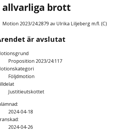
allvarliga brott
Motion
2023/24:2879 av Ulrika Liljeberg m.fl. (C)
Ärendet är avslutat
otionsgrund
Proposition 2023/24:117
otionskategori
Följdmotion
illdelat
Justitieutskottet
nlämnad
:
2024-04-18
ranskad
:
2024-04-26