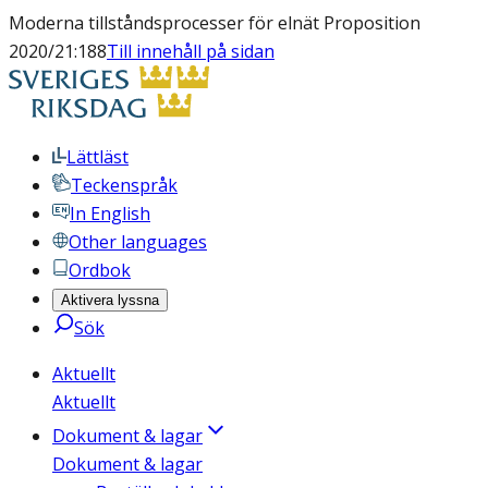
Moderna tillståndsprocesser för elnät Proposition
2020/21:188
Till innehåll på sidan
Lättläst
Teckenspråk
In English
Other languages
Ordbok
Aktivera lyssna
Sök
Aktuellt
Aktuellt
Dokument & lagar
Dokument & lagar