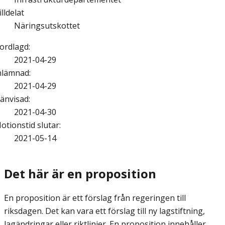
illdelat
Näringsutskottet
ordlagd
:
2021-04-29
nlämnad
:
2021-04-29
änvisad
:
2021-04-30
otionstid slutar
:
2021-05-14
Det här är en proposition
En proposition är ett förslag från regeringen till
riksdagen. Det kan vara ett förslag till ny lagstiftning,
lagändringar eller riktlinjer. En proposition innehåller