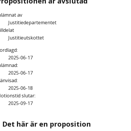
Propositionen är avslutad
nlämnat av
Justitiedepartementet
illdelat
Justitieutskottet
ordlagd
:
2025-06-17
nlämnad
:
2025-06-17
änvisad
:
2025-06-18
otionstid slutar
:
2025-09-17
Det här är en proposition