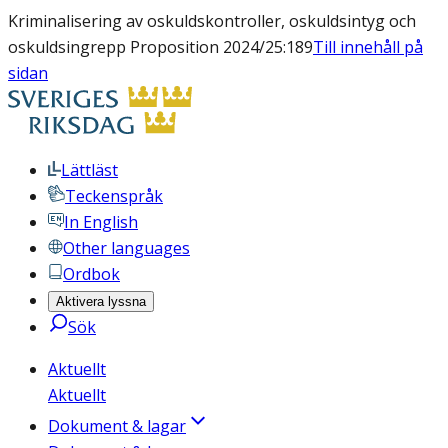
Kriminalisering av oskuldskontroller, oskuldsintyg och
oskuldsingrepp Proposition 2024/25:189
Till innehåll på
sidan
Lättläst
Teckenspråk
In English
Other languages
Ordbok
Aktivera lyssna
Sök
Aktuellt
Aktuellt
Dokument & lagar