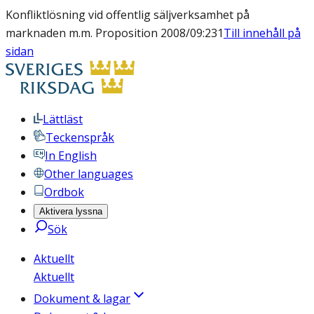
Konfliktlösning vid offentlig säljverksamhet på
marknaden m.m. Proposition 2008/09:231
Till innehåll på
sidan
Lättläst
Teckenspråk
In English
Other languages
Ordbok
Aktivera lyssna
Sök
Aktuellt
Aktuellt
Dokument & lagar