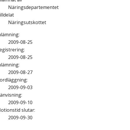
Näringsdepartementet
illdelat
Näringsutskottet
nlämning
:
2009-08-25
egistrering
:
2009-08-25
nlämning
:
2009-08-27
ordläggning
:
2009-09-03
änvisning
:
2009-09-10
otionstid slutar
:
2009-09-30