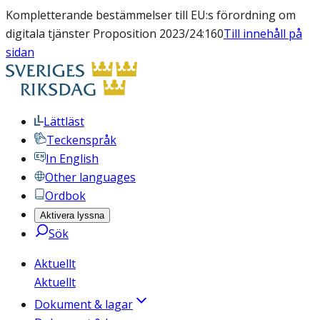
Kompletterande bestämmelser till EU:s förordning om
digitala tjänster Proposition 2023/24:160
Till innehåll på
sidan
Lättläst
Teckenspråk
In English
Other languages
Ordbok
Aktivera lyssna
Sök
Aktuellt
Aktuellt
Dokument & lagar