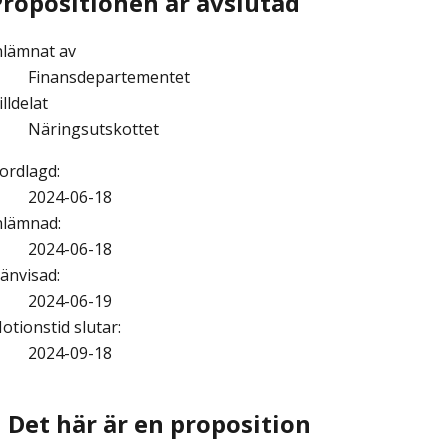
Propositionen är avslutad
nlämnat av
Finansdepartementet
illdelat
Näringsutskottet
ordlagd
:
2024-06-18
nlämnad
:
2024-06-18
änvisad
:
2024-06-19
otionstid slutar
:
2024-09-18
Det här är en proposition