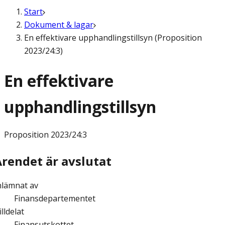
Start
Dokument & lagar
En effektivare upphandlingstillsyn (Proposition
2023/24:3)
En effektivare
upphandlingstillsyn
Proposition
2023/24:3
Ärendet är avslutat
nlämnat av
Finansdepartementet
illdelat
Finansutskottet