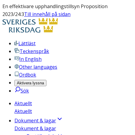
En effektivare upphandlingstillsyn Proposition
2023/24:3
Till innehåll på sidan
Lättläst
Teckenspråk
In English
Other languages
Ordbok
Aktivera lyssna
Sök
Aktuellt
Aktuellt
Dokument & lagar
Dokument & lagar