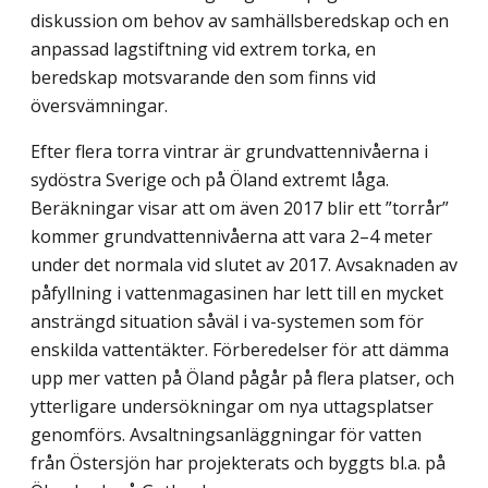
diskussion om behov av samhällsberedskap och en
anpassad lagstiftning vid extrem torka, en
beredskap motsvarande den som finns vid
översvämningar.
Efter flera torra vintrar är grundvattennivåerna i
sydöstra Sverige och på Öland extremt låga.
Beräkningar visar att om även 2017 blir ett ”torrår”
kommer grundvattennivåerna att vara 2–4 meter
under det normala vid slutet av 2017. Avsaknaden av
påfyllning i vattenmagasinen har lett till en mycket
ansträngd situation såväl i va-systemen som för
enskilda vattentäkter. Förberedelser för att dämma
upp mer vatten på Öland pågår på flera platser, och
ytterligare undersökningar om nya uttagsplatser
genomförs. Avsaltningsanläggningar för vatten
från Östersjön har projekterats och byggts bl.a. på