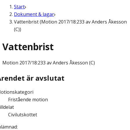
Start
Dokument & lagar
Vattenbrist (Motion 2017/18:233 av Anders Åkesson
(C))
Vattenbrist
Motion
2017/18:233 av Anders Åkesson (C)
Ärendet är avslutat
otionskategori
Fristående motion
illdelat
Civilutskottet
nlämnad
: