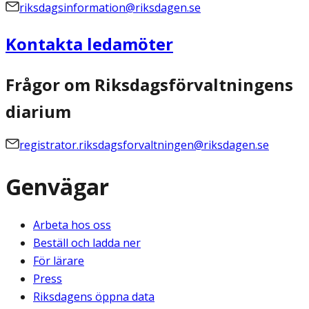
riksdagsinformation@riksdagen.se
Kontakta ledamöter
Frågor om Riksdagsförvaltningens
diarium
registrator.riksdagsforvaltningen@riksdagen.se
Genvägar
Arbeta hos oss
Beställ och ladda ner
För lärare
Press
Riksdagens öppna data