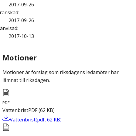
2017-09-26
ranskad
:
2017-09-26
änvisad
:
2017-10-13
Motioner
Motioner är förslag som riksdagens ledamöter har
lämnat till riksdagen.
PDF
Vattenbrist
PDF
(
62
KB
)
Vattenbrist
(
pdf
,
62
KB
)