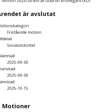
Motion
2025/26:459 av Gudrun Brunegård (KD)
Ärendet är avslutat
otionskategori
Fristående motion
illdelat
Socialutskottet
nlämnad
:
2025-09-30
ranskad
:
2025-09-30
änvisad
:
2025-10-15
Motioner