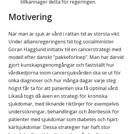
tillkännager detta för regeringen.
Motivering
När man är sjuk är vård i rättan tid av största vikt.
Under alliansregeringens tid tog socialminister
Göran Hägglund initiativ till en cancerstrategi med
modell efter danskt ”pakkeforloep”. Man har därvid
gjort kunskapsgenomgångar och fastställt hur
vård­kedjorna inom cancersjukvården ska se ut för
olika diagnoser och hur många dagar varje steg
högst får ta för att patienten ska få optimal vård.
Likaså togs då även en strategi för kroniska
sjukdomar, med liknande riktlinjer för exempelvis
undersökningar, behandlingar och återbesök för
patienter med sjukdomar som diabetes och hjärt-
kärl­sjukdomar. Dessa strategier har haft stor