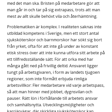
med det man ska. Bristen på medarbetare gör att
man går in och tar på sig extrapass, trots att man
mest av allt skulle behövt vila och återhämtning.
Problematiken är komplex. I realiteten saknas inte
utbildad kompetens i Sverige, men ett stort antal
sjuksköterskor och barnmorskor har sökt sig bort
från yrket, ofta för att inte gå under av konstant
etisk stress över att inte kunna utföra sitt arbete på
ett tillfreds­ställande sätt. För att orka med har
många gått ned på frivillig deltid. Ansvaret ligger
tungt på arbetsgivaren, i form av landets tjugoen
regioner, som inte förmått erbjuda rimliga
arbetsvillkor: Fler medarbetare vid varje arbetspass,
så att man hinner med jobbet, dygnsvilan och
pauser. Rätt lön i förhållande till arbetets ansvar
och samhälls­nytta. Utvecklingsmöjligheter och
karriärvägar, där skickliga sjuksköterskor kan