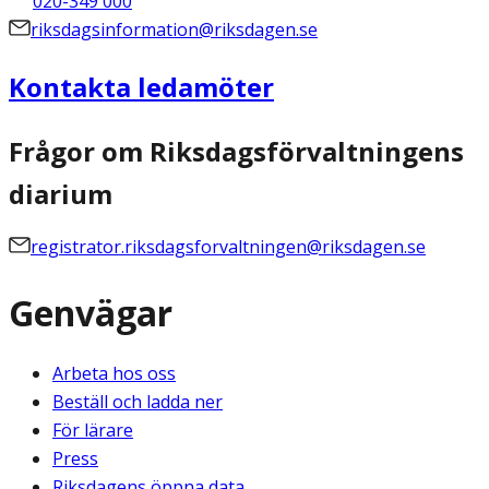
020-349 000
riksdagsinformation@riksdagen.se
Kontakta ledamöter
Frågor om Riksdagsförvaltningens
diarium
registrator.riksdagsforvaltningen@riksdagen.se
Genvägar
Arbeta hos oss
Beställ och ladda ner
För lärare
Press
Riksdagens öppna data