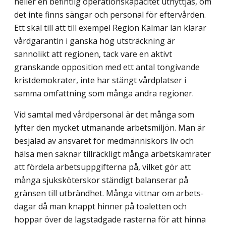
heller en befintlig operationskapacitet utnyttjas, om
det inte finns sängar och personal för eftervården.
Ett skäl till att till exempel Region Kalmar län klarar
vårdgarantin i ganska hög utsträckning är
sannolikt att regionen, tack vare en aktivt
granskande opposition med ett antal tongivande
kristdemokrater, inte har stängt vårdplatser i
samma omfattning som många andra regioner.
Vid samtal med vårdpersonal är det många som
lyfter den mycket utmanande arbets­miljön. Man är
besjälad av ansvaret för medmänniskors liv och
hälsa men saknar tillräckligt många arbetskamrater
att fördela arbetsuppgifterna på, vilket gör att
många sjuksköterskor ständigt balanserar på
gränsen till utbrändhet. Många vittnar om arbets­
dagar då man knappt hinner på toaletten och
hoppar över de lagstadgade rasterna för att hinna