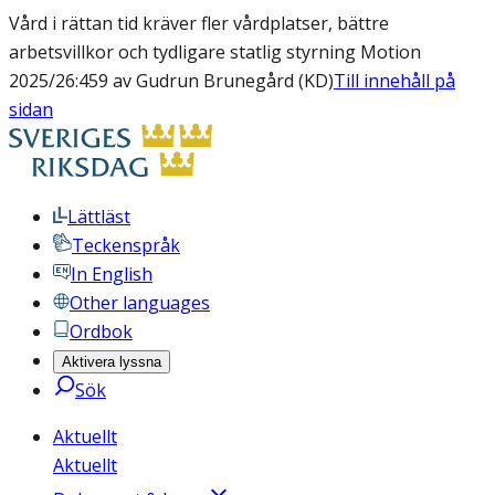
Vård i rättan tid kräver fler vårdplatser, bättre
arbetsvillkor och tydligare statlig styrning Motion
2025/26:459 av Gudrun Brunegård (KD)
Till innehåll på
sidan
Lättläst
Teckenspråk
In English
Other languages
Ordbok
Aktivera lyssna
Sök
Aktuellt
Aktuellt