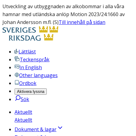
Utveckling av utbyggnaden av alkobommar i alla våra
hamnar med utländska anlöp Motion 2023/24:1660 av
Johan Andersson m.fl. (S)
Till innehåll på sidan
Lättläst
Teckenspråk
In English
Other languages
Ordbok
Aktivera lyssna
Sök
Aktuellt
Aktuellt
Dokument & lagar