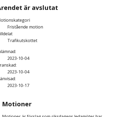
Ärendet är avslutat
otionskategori
Fristående motion
illdelat
Trafikutskottet
nlämnad
:
2023-10-04
ranskad
:
2023-10-04
änvisad
:
2023-10-17
Motioner
Motioner är förslag som riksdagens ledamöter har