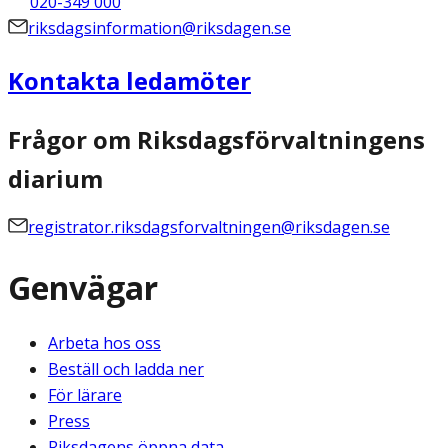
020-349 000
riksdagsinformation@riksdagen.se
Kontakta ledamöter
Frågor om Riksdagsförvaltningens
diarium
registrator.riksdagsforvaltningen@riksdagen.se
Genvägar
Arbeta hos oss
Beställ och ladda ner
För lärare
Press
Riksdagens öppna data