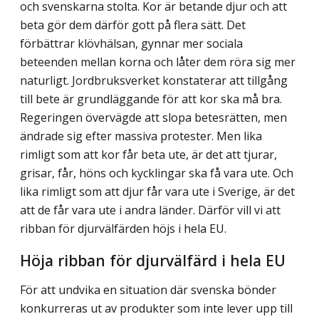
och svenskarna stolta. Kor är betande djur och att
beta gör dem därför gott på flera sätt. Det
förbättrar klövhälsan, gynnar mer sociala
beteenden mellan korna och låter dem röra sig mer
naturligt. Jordbruksverket konstaterar att tillgång
till bete är grundläggande för att kor ska må bra.
Regeringen övervägde att slopa betesrätten, men
ändrade sig efter massiva protester. Men lika
rimligt som att kor får beta ute, är det att tjurar,
grisar, får, höns och kycklingar ska få vara ute. Och
lika rimligt som att djur får vara ute i Sverige, är det
att de får vara ute i andra länder. Därför vill vi att
ribban för djurvälfärden höjs i hela EU.
Höja ribban för djurvälfärd i hela EU
För att undvika en situation där svenska bönder
konkurreras ut av produkter som inte lever upp till