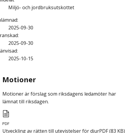
Miljö- och jordbruksutskottet
nlämnad
:
2025-09-30
ranskad
:
2025-09-30
änvisad
:
2025-10-15
Motioner
Motioner är förslag som riksdagens ledamöter har
lämnat till riksdagen.
PDF
Utveckling av rätten till utevistelser för djur
PDF
(
83
KB
)