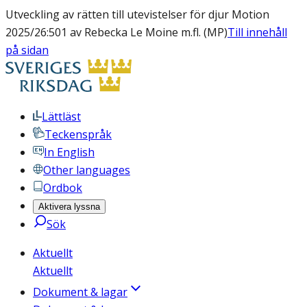
Utveckling av rätten till utevistelser för djur Motion
2025/26:501 av Rebecka Le Moine m.fl. (MP)
Till innehåll
på sidan
Lättläst
Teckenspråk
In English
Other languages
Ordbok
Aktivera lyssna
Sök
Aktuellt
Aktuellt
Dokument & lagar