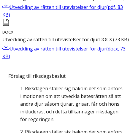
Utveckling av rätten till utevistelser för djur
(
pdf
,
83
KB
)
DOCX
Utveckling av rätten till utevistelser för djur
DOCX
(
73
KB
)
Utveckling av rätten till utevistelser för djur
(
docx
,
73
KB
)
Förslag till riksdagsbeslut
Riksdagen ställer sig bakom det som anförs
i motionen om att utveckla betesrätten så att
andra djur såsom tjurar, grisar, får och höns
inkluderas, och detta tillkännager riksdagen
för regeringen.
Riksdagen ställer sig bakom det som anförs