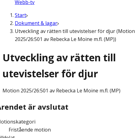
Webb-tv
Start
Dokument & lagar
Utveckling av rätten till utevistelser för djur (Motion
2025/26:501 av Rebecka Le Moine m.fl. (MP))
Utveckling av rätten till
utevistelser för djur
Motion
2025/26:501 av Rebecka Le Moine m.fl. (MP)
Ärendet är avslutat
otionskategori
Fristående motion
illdelat