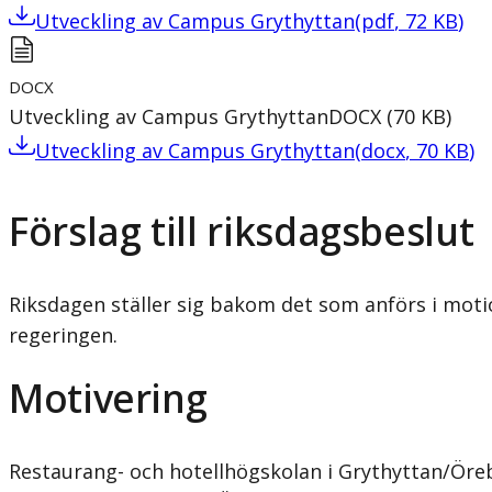
Utveckling av Campus Grythyttan
(
pdf
,
72
KB
)
DOCX
Utveckling av Campus Grythyttan
DOCX
(
70
KB
)
Utveckling av Campus Grythyttan
(
docx
,
70
KB
)
Förslag till riksdagsbeslut
Riksdagen ställer sig bakom det som anförs i moti
regeringen.
Motivering
Restaurang- och hotellhögskolan i Grythyttan/Öre