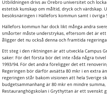
Utbildningen drivs av Örebro universitet och locka
estetisk kunskap om måltid, dryck och värdskap. U
besöksnäringen i Hällefors kommun samt i övriga 
Hällefors kommun har dock likt många andra sven
småorter måste understrykas, eftersom det är ett r
åligger det nu också denna och framtida regeringa
Ett steg i den riktningen är att utveckla Campus Gr
saker: För det första bör det inte råda några tvive
1993/94. För det andra föreligger det ett renover
Regeringen bör därför avsätta 80 mkr i en extra 
regeringen står bakom visionen att hela Sverige sk
budgetsammanhang är 80 mkr en mindre summa, som 
Restauranghögskolan i Grythyttan är ett svenskt g