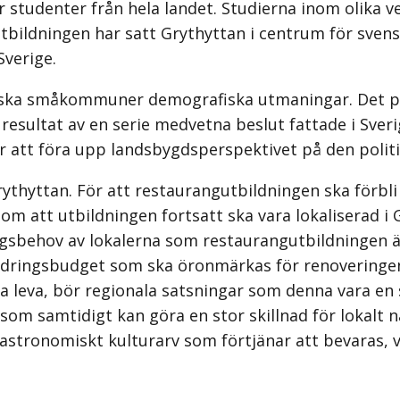
r studenter från hela landet. Studierna inom olika 
tbildningen har satt Grythyttan i centrum för svens
Sverige.
ska småkommuner demografiska utmaningar. Det pol
esultat av en serie medvetna beslut fattade i Sveri
r att föra upp landsbygdsperspektivet på den polit
ythyttan. För att restaurang­utbildningen ska förbli
l om att utbildningen fortsatt ska vara lokaliserad i
ingsbehov av lokalerna som restaurangutbildningen ä
ändringsbudget som ska öronmärkas för renoveringe
a leva, bör regionala satsningar som denna vara en s
samtidigt kan göra en stor skillnad för lokalt nä
astronomiskt kulturarv som förtjänar att bevaras, v