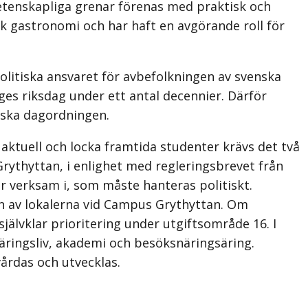
veten­skapliga grenar förenas med praktisk och
k gastronomi och har haft en avgörande roll för
itiska ansvaret för avbefolkningen av svenska
ges riksdag under ett antal decennier. Därför
iska dagordningen.
 aktuell och locka framtida studenter krävs det två
 Grythyttan, i enlighet med regleringsbrevet från
r verksam i, som måste hanteras politiskt.
n av lokalerna vid Campus Grythyttan. Om
jälvklar prioritering under utgiftsområde 16. I
ringsliv, akademi och besöksnäringsäring.
årdas och utvecklas.