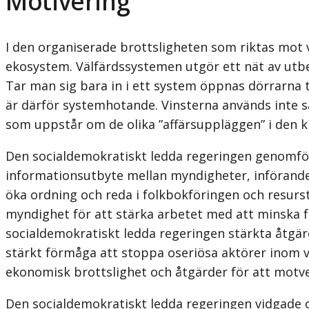
Motivering
I den organiserade brottsligheten som riktas mot 
ekosystem. Välfärds­systemen utgör ett nät av ut
Tar man sig bara in i ett system öppnas dörrarna 
är därför systemhotande. Vinsterna används inte sä
som uppstår om de olika ”affärsuppläggen” i den kri
Den socialdemokratiskt ledda regeringen genomförd
informationsutbyte mellan myndigheter, införandet
öka ordning och reda i folkbokföringen och resurst
myndighet för att stärka arbetet med att minska 
socialdemokratiskt ledda regeringen stärkta åtgär
stärkt förmåga att stoppa oseriösa aktörer inom v
ekonomisk brottslighet och åtgärder för att motv
Den socialdemokratiskt ledda regeringen vidgade 