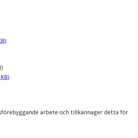
KB
)
B
)
KB
)
sförebyggande arbete och tillkännager detta för