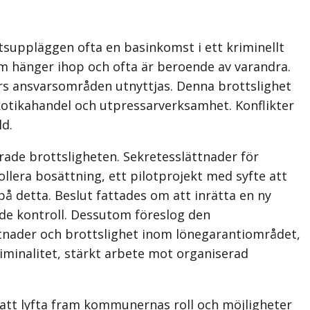
tsuppläggen ofta en basinkomst i ett kriminellt
m hänger ihop och ofta är beroende av varandra.
rs ansvarsområden utnyttjas. Denna brottslighet
rkotikahandel och utpressarverksamhet. Konflikter
ld.
ade brottsligheten. Sekretesslättnader för
llera bosättning, ett pilotprojekt med syfte att
på detta. Beslut fattades om att inrätta en ny
de kontroll. Dessutom föreslog den
stnader och brottslighet inom lönegarantiområdet,
iminalitet, stärkt arbete mot organiserad
att lyfta fram kommunernas roll och möjligheter