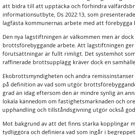
att bidra till att upptäcka och förhindra välfärd
informationsutbyte, Ds 2022:13, som presenterade s
lagfästa kommunernas arbete med att förebygga 
Den nya lagstiftningen är välkommen men är dock b
brottsförebyggande arbete. Att lagstift­ningen ge
förutsättningar är fullt rimligt. Det systemhot 
raffinerade brottsupplägg kräver dock en samhälle
Ekobrottsmyndigheten och andra remissinstanser fr
på definition av vad som utgör brottsförebyggand
grad än idag eftersom den är mindre synlig än an
lokala kännedom om fastighetsmarknaden och oreg
upphandling och tillståndsgivning utgör också go
Mot bakgrund av att det finns starka kopplingar m
tydliggöra och definiera vad som ingår i begreppe