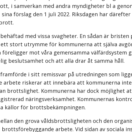
sbrott, i samverkan med andra myndigheter bl a geno
ina förslag den 1 juli 2022. Riksdagen har därefter
brott.
ehäftad med vissa svagheter. En sådan är bristen p
r ett stort utrymme för kommunerna att själva avgör
som föreligger mot våra gemensamma välfärdsystem 
lig beslutsamhet och att alla drar åt samma håll.
amförde i sitt remissvar på utredningen som ligger 
e arbete riskerar att innebära att kommunerna inte
nan brottslighet. Kommunerna har dock möjlighet a
istrerad näringsverksamhet. Kommunernas kontroll
da källor för brottsbekämpningen.
ellan den grova våldsbrottsligheten och den organi
t brottsförebyggande arbete. Vid sidan av sociala i