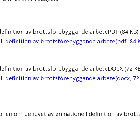
 definition av brottsförebyggande arbete
PDF
(
84
KB
)
ll definition av brottsförebyggande arbete
(
pdf
,
84
 definition av brottsförebyggande arbete
DOCX
(
72
K
ll definition av brottsförebyggande arbete
(
docx
,
72
onen om behovet av en nationell definition av brott