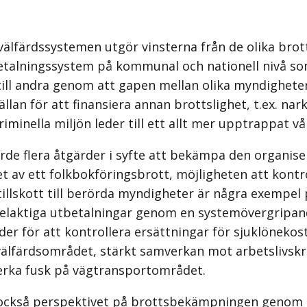
välfärdssystemen utgör vinsterna från de olika brot
betalningssystem på kommunal och nationell nivå so
till andra genom att gapen mellan olika myndighete
llan för att finansiera annan brottslighet, t.ex. na
minella miljön leder till ett allt mer upptrappat vå
e flera åtgärder i syfte att bekämpa den organiser
 av ett folkbokföringsbrott, möjligheten att kontro
illskott till berörda myndigheter är några exempel 
felaktiga utbetalningar genom en systemövergripan
der för att kontrollera ersättningar för sjuklöneko
älfärdsområdet, stärkt samverkan mot arbetslivskr
erka fusk på vägtransport­området.
också perspektivet på brotts­bekämpningen genom 